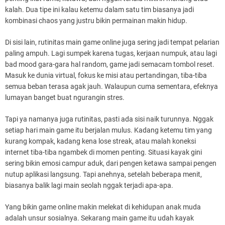
kalah. Dua tipe ini kalau ketemu dalam satu tim biasanya jadi
kombinasi chaos yang justru bikin permainan makin hidup.
Di sisi lain, rutinitas main game online juga sering jadi tempat pelarian
paling ampuh. Lagi sumpek karena tugas, kerjaan numpuk, atau lagi
bad mood gara-gara hal random, game jadi semacam tombol reset.
Masuk ke dunia virtual, fokus ke misi atau pertandingan, tiba-tiba
semua beban terasa agak jauh. Walaupun cuma sementara, efeknya
lumayan banget buat ngurangin stres.
Tapi ya namanya juga rutinitas, pasti ada sisi naik turunnya. Nggak
setiap hari main game itu berjalan mulus. Kadang ketemu tim yang
kurang kompak, kadang kena lose streak, atau malah koneksi
internet tiba-tiba ngambek di momen penting. Situasi kayak gini
sering bikin emosi campur aduk, dari pengen ketawa sampai pengen
nutup aplikasi langsung. Tapi anehnya, setelah beberapa menit,
biasanya balik lagi main seolah nggak terjadi apa-apa.
Yang bikin game online makin melekat di kehidupan anak muda
adalah unsur sosialnya. Sekarang main game itu udah kayak