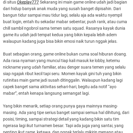
di situs
Okeplay777
Sekarang ini main game online udah jadi bagian
dari hidup banyak anak muda yang susah banget dipisahin. Dari
bangun tidur sampai mau tidur lagi, selalu aja ada waktu nyempil
buat login, entah itu sekadar mabar sebentar, push rank, atau cuma
chill sambil ngobrol sama temen satu squad. Rasanya kayak dunia
game itu udah jadi tempat kedua yang bikin kepala lebih adem
walaupun kadang juga bisa bikin emosi naik turun nggak jelas.
Buat sebagian orang, game online bukan cuma soal hiburan doang.
Ada rasa nyaman yang muncul tiap kali masuk ke lobby, ketemu
nickname yang udah familiar, atau denger suara temen yang selalu
siap ngajak ribut kecil tapi seru. Momen kayak gini tuh yang bikin
rutinitas main game jadi susah ditinggalin. Walaupun kadang lagi
capek banget sama aktivitas sehari-hari, begitu ada notif “ayo
mabar”, entah kenapa langsung semangat lagi.
Yang bikin menarik, setiap orang punya gaya mainnya masing-
masing. Ada yang tipe serius banget sampai semua hal dihitung, dari
posisi, timing, sampai strategi detail yang kadang bikin satu tim
ngerasa lagi ikut turnamen besar. Tapi ada juga yang santai, yang
penting ikut rame, ketawa, dan nggak terlalu mikirin menang atau