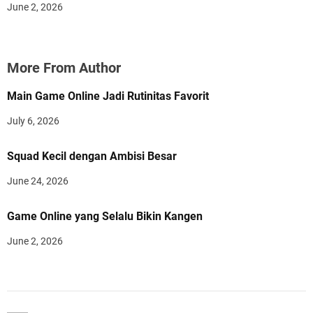
June 2, 2026
More From Author
Main Game Online Jadi Rutinitas Favorit
July 6, 2026
Squad Kecil dengan Ambisi Besar
June 24, 2026
Game Online yang Selalu Bikin Kangen
June 2, 2026