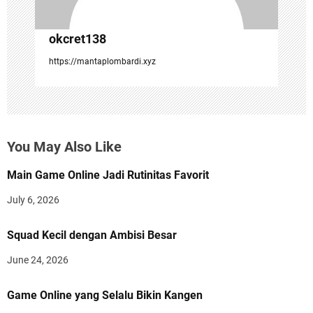
okcret138
https://mantaplombardi.xyz
You May Also Like
Main Game Online Jadi Rutinitas Favorit
July 6, 2026
Squad Kecil dengan Ambisi Besar
June 24, 2026
Game Online yang Selalu Bikin Kangen