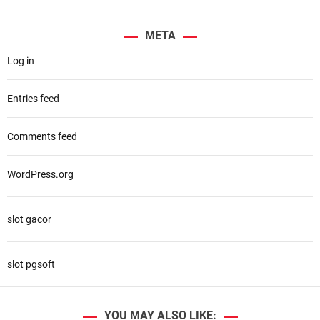
f
o
META
r
Log in
:
Entries feed
Comments feed
WordPress.org
slot gacor
slot pgsoft
YOU MAY ALSO LIKE: