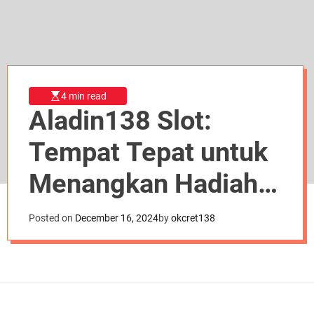
d
e
4 min read
Aladin138 Slot:
Tempat Tepat untuk
Menangkan Hadiah
Menggiurkan
Posted on
December 16, 2024
by
okcret138