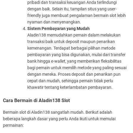
pribadi dan transaksi keuangan Anda terlindungi
dengan baik. Selain itu, tampilan situs yang user-
friendly juga membuat pengalaman bermain slot lebih
nyaman dan menyenangkan.
Sistem Pembayaran yang Mudah
Aladin138 memudahkan pemain dalam melakukan
transaksi baik untuk deposit maupun penarikan
kemenangan. Terdapat berbagai pilihan metode
pembayaran yang bisa digunakan, mulai dari transfer
bank hingga e-wallet, yang memberikan fleksibilitas
bagi pemain untuk memilih metode yang paling sesuai
dengan mereka. Proses deposit dan penarikan pun
cepat dan mudah, sehingga pemain tidak perlu
khawatir tentang keterlambatan pembayaran.
Cara Bermain di Aladin138 Slot
Bermain slot di Aladin138 sangatlah mudah. Berikut adalah
beberapa langkah dasar yang perlu Anda ikuti untuk memulai
permainan: