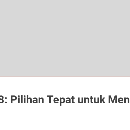
8: Pilihan Tepat untuk Me