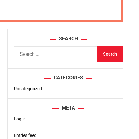
SEARCH
S
e
a
r
CATEGORIES
c
h
Uncategorized
f
o
META
r
Log in
:
Entries feed