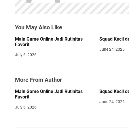
g
a
You May Also Like
t
Main Game Online Jadi Rutinitas
Squad Kecil d
i
Favorit
June 24, 2026
o
July 6, 2026
n
More From Author
Main Game Online Jadi Rutinitas
Squad Kecil d
Favorit
June 24, 2026
July 6, 2026