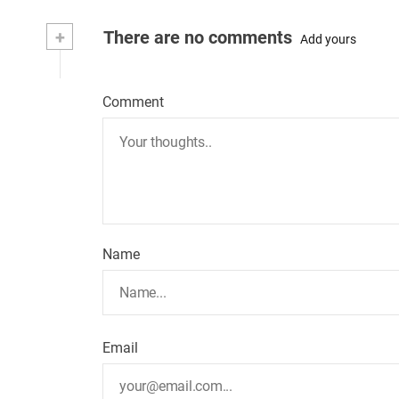
+
There are no comments
Add yours
Comment
Name
Email