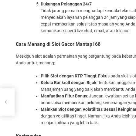
Dukungan Pelanggan 24/7
Tidak jarang pemain menghadapi kendala teknis a
menyediakan layanan pelanggan 24 jam yang siap
cepat memberikan solusi atas masalah yang Anda
komunikasi seperti live chat, email, atau telepon.
Cara Menang di Slot Gacor Mantap168
Meskipun slot adalah permainan yang bergantung pada keberu
Anda untuk menang:
Pilih Slot dengan RTP Tinggi
: Fokus pada slot-sl
Kelola Bankroll dengan Bijak
: Tentukan anggaran 
Manajemen uang yang baik akan membantu Anda b
Manfaatkan Fitur Bonus
: Jangan lewatkan setiap
bonus bisa memberikan peluang kemenangan yang 
Mainkan Slot dengan Volatilitas Sesuai Keingina
dengan volatilitas tinggi. Namun, jika Anda lebih s
menjadi pilihan yang lebih baik.