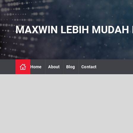
S
k
i
p
MAXWIN LEBIH MUDAH DI
t
o
c
o
n
t
Home
About
Blog
Contact
e
n
t