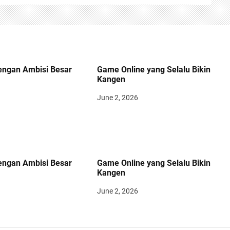
engan Ambisi Besar
Game Online yang Selalu Bikin
Kangen
June 2, 2026
engan Ambisi Besar
Game Online yang Selalu Bikin
Kangen
June 2, 2026