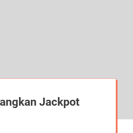
d
e
nangkan Jackpot