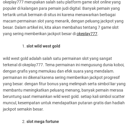
okeplay777 merupakan salah satu platform game slot online yang
populer di kalangan para pemain judi digital. Banyak pemain yang
tertarik untuk bermain di situs ini karena menawarkan berbagai
macam permainan slot yang menarik, dengan peluang jackpot yang
besar. Dalam artikel ini, kita akan membahas tentang 7 game slot
yang sering memberikan jackpot besar di
okeplay777
.
slot wild west gold
wild west gold adalah salah satu permainan slot yang sangat
terkenal di okeplay777. Tema permainan ini mengusung dunia koboi,
dengan grafis yang memukau dan efek suara yang mendalam.
permainan ini dikenal karena sering memberikan jackpot progresif
yang besar. dengan fitur bonus yang melimpah serta simbol liar yang
membantu meningkatkan peluang menang, banyak pemain merasa
beruntung saat memainkan wild west gold. setiap kali simbol scatter
muncul, kesempatan untuk mendapatkan putaran gratis dan hadiah
jackpot semakin besar.
slot mega fortune