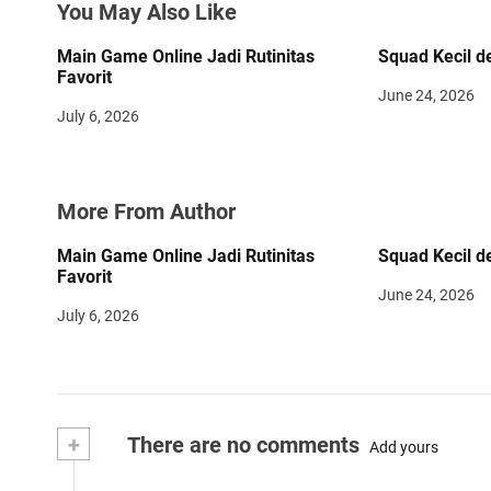
You May Also Like
a
t
Main Game Online Jadi Rutinitas
Squad Kecil d
Favorit
i
June 24, 2026
July 6, 2026
o
n
More From Author
Main Game Online Jadi Rutinitas
Squad Kecil d
Favorit
June 24, 2026
July 6, 2026
+
There are no comments
Add yours