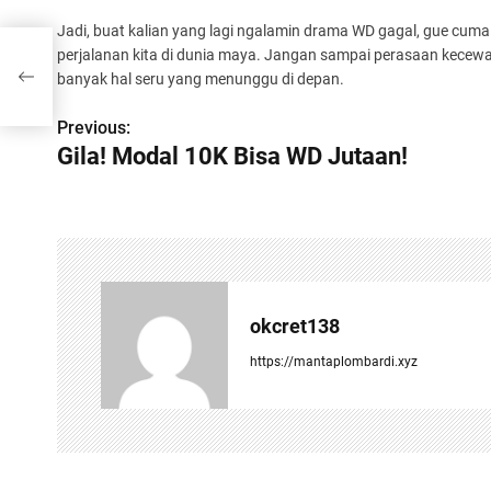
Jadi, buat kalian yang lagi ngalamin drama WD gagal, gue cuma 
perjalanan kita di dunia maya. Jangan sampai perasaan kecewa 
banyak hal seru yang menunggu di depan.
Previous:
P
Gila! Modal 10K Bisa WD Jutaan!
o
s
t
n
okcret138
a
https://mantaplombardi.xyz
v
i
g