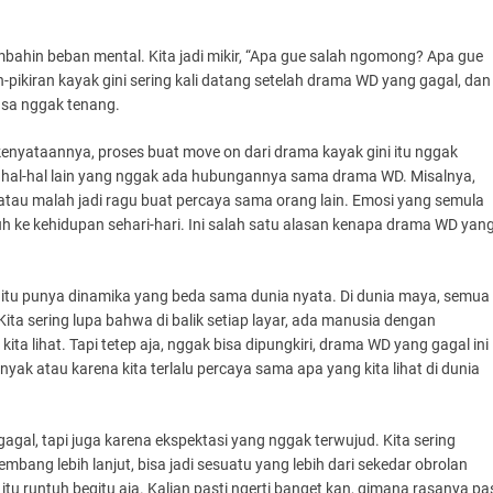
ambahin beban mental. Kita jadi mikir, “Apa gue salah ngomong? Apa gue
an-pikiran kayak gini sering kali datang setelah drama WD yang gagal, dan
erasa nggak tenang.
i kenyataannya, proses buat move on dari drama kayak gini itu nggak
 hal-hal lain yang nggak ada hubungannya sama drama WD. Misalnya,
tau malah jadi ragu buat percaya sama orang lain. Emosi yang semula
h ke kehidupan sehari-hari. Ini salah satu alasan kenapa drama WD yan
 itu punya dinamika yang beda sama dunia nyata. Di dunia maya, semua
ita sering lupa bahwa di balik setiap layar, ada manusia dengan
a lihat. Tapi tetep aja, nggak bisa dipungkiri, drama WD yang gagal ini
banyak atau karena kita terlalu percaya sama apa yang kita lihat di dunia
gal, tapi juga karena ekspektasi yang nggak terwujud. Kita sering
mbang lebih lanjut, bisa jadi sesuatu yang lebih dari sekedar obrolan
tu runtuh begitu aja. Kalian pasti ngerti banget kan, gimana rasanya pa