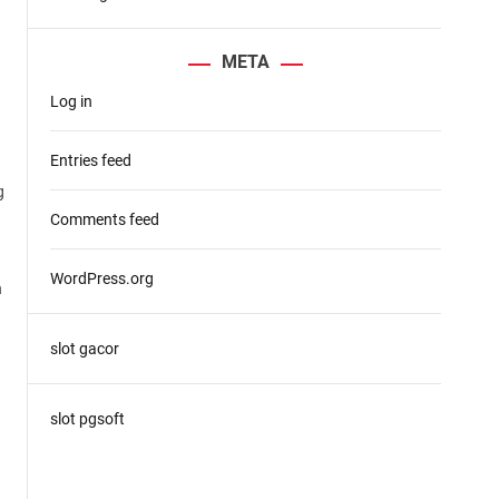
d
f
e
o
META
r
Log in
:
Entries feed
g
a
Comments feed
WordPress.org
n
slot gacor
slot pgsoft