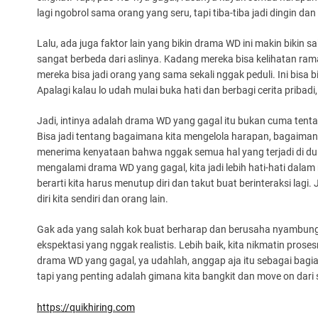
lagi ngobrol sama orang yang seru, tapi tiba-tiba jadi dingin dan
Lalu, ada juga faktor lain yang bikin drama WD ini makin bikin sa
sangat berbeda dari aslinya. Kadang mereka bisa kelihatan ramah
mereka bisa jadi orang yang sama sekali nggak peduli. Ini bisa bi
Apalagi kalau lo udah mulai buka hati dan berbagi cerita pribadi, 
Jadi, intinya adalah drama WD yang gagal itu bukan cuma tentan
Bisa jadi tentang bagaimana kita mengelola harapan, bagaiman
menerima kenyataan bahwa nggak semua hal yang terjadi di dun
mengalami drama WD yang gagal, kita jadi lebih hati-hati dala
berarti kita harus menutup diri dan takut buat berinteraksi lagi. 
diri kita sendiri dan orang lain.
Gak ada yang salah kok buat berharap dan berusaha nyambungin
ekspektasi yang nggak realistis. Lebih baik, kita nikmatin pros
drama WD yang gagal, ya udahlah, anggap aja itu sebagai bagi
tapi yang penting adalah gimana kita bangkit dan move on dari
https://quikhiring.com