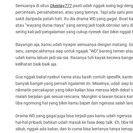
Semuanya di situs
Okeplay777
pasti udah nggak asing lagi de
percintaan, persahabatan, atau yang lainnya. Tapi ada satu jeni
sakit daripada patah hati. Itu dia drama WD yang gagal. Buat ka
atau “wayang dunia maya” yang sering jadi topik obrolan seru 
sering kali jadi pengalaman yang cukup nyesek dan bikin nggak h
Bayangin aja, kamu udah nyiapin semuanya dengan matang. Da
seru, sampe akhirnya siap untuk ngajak “WD” bareng temen ata
udah kamu lakuin jadi sia-sia. Rasanya tuh kayak kecewa bang
kelihatan baik-baik aja.
Gue nggak bakal nyebut nama atau kasih contoh spesifik, kare
banyak banget yang pernah ngalamin ini. Misalnya, udah siap 
nikmatin percakapan yang bikin kalian bisa merasa lebih dekat
malah berjalan gak sesuai rencana. Mungkin si lawan bicara kamu
tiba ngomong hal yang bikin kamu baper dan ngerasa salah lan
Drama WD yang gagal juga bisa terjadi pas kamu udah ngerasa
hal-hal pribadi, bahkan udah masuk ke fase deep talk. Eh, tiba-tib
sibuk, nggak ada kabar, dan lo cuma bisa bertanya-tanya kenapa