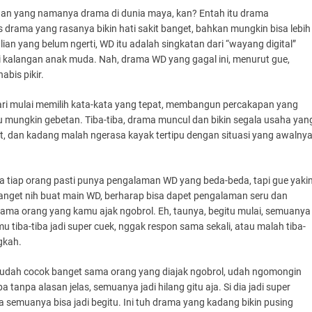
ngan yang namanya drama di dunia maya, kan? Entah itu drama
s drama yang rasanya bikin hati sakit banget, bahkan mungkin bisa lebih
lian yang belum ngerti, WD itu adalah singkatan dari “wayang digital”
di kalangan anak muda. Nah, drama WD yang gagal ini, menurut gue,
abis pikir.
ri mulai memilih kata-kata yang tepat, membangun percakapan yang
u mungkin gebetan. Tiba-tiba, drama muncul dan bikin segala usaha yan
et, dan kadang malah ngerasa kayak tertipu dengan situasi yang awalny
na tiap orang pasti punya pengalaman WD yang beda-beda, tapi gue yaki
banget nih buat main WD, berharap bisa dapet pengalaman seru dan
 sama orang yang kamu ajak ngobrol. Eh, taunya, begitu mulai, semuanya
 tiba-tiba jadi super cuek, nggak respon sama sekali, atau malah tiba-
gkah.
 udah cocok banget sama orang yang diajak ngobrol, udah ngomongin
a tanpa alasan jelas, semuanya jadi hilang gitu aja. Si dia jadi super
 semuanya bisa jadi begitu. Ini tuh drama yang kadang bikin pusing