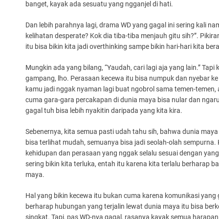
banget, kayak ada sesuatu yang ngganjel di hati.
Dan lebih parahnya lagi, drama WD yang gagal ini sering kali n
kelihatan desperate? Kok dia tiba-tiba menjauh gitu sih?”. Pikir
itu bisa bikin kita jadi overthinking sampe bikin hari-hari kita b
Mungkin ada yang bilang, “Yaudah, cari lagi aja yang lain.” Tap
gampang, lho. Perasaan kecewa itu bisa numpuk dan nyebar ke
kamu jadi nggak nyaman lagi buat ngobrol sama temen-temen, a
cuma gara-gara percakapan di dunia maya bisa nular dan ngaru
gagal tuh bisa lebih nyakitin daripada yang kita kira.
Sebenernya, kita semua pasti udah tahu sih, bahwa dunia maya
bisa terlihat mudah, semuanya bisa jadi seolah-olah sempurna. K
kehidupan dan perasaan yang nggak selalu sesuai dengan yang kit
sering bikin kita terluka, entah itu karena kita terlalu berharap 
maya.
Hal yang bikin kecewa itu bukan cuma karena komunikasi yang ga
berharap hubungan yang terjalin lewat dunia maya itu bisa berke
singkat. Tapi, pas WD-nya gagal, rasanya kayak semua harapan i