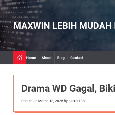
S
k
i
p
MAXWIN LEBIH MUDAH DI
t
o
c
o
n
t
Home
About
Blog
Contact
e
n
t
Drama WD Gagal, Bikin
Posted on
March 18, 2025
by
okcret138