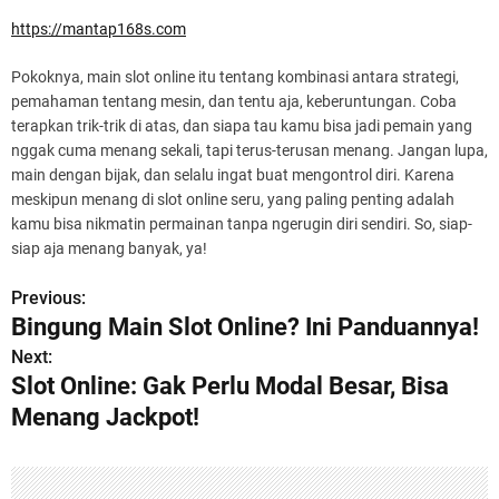
https://mantap168s.com
Pokoknya, main slot online itu tentang kombinasi antara strategi,
pemahaman tentang mesin, dan tentu aja, keberuntungan. Coba
terapkan trik-trik di atas, dan siapa tau kamu bisa jadi pemain yang
nggak cuma menang sekali, tapi terus-terusan menang. Jangan lupa,
main dengan bijak, dan selalu ingat buat mengontrol diri. Karena
meskipun menang di slot online seru, yang paling penting adalah
kamu bisa nikmatin permainan tanpa ngerugin diri sendiri. So, siap-
siap aja menang banyak, ya!
Previous:
P
Bingung Main Slot Online? Ini Panduannya!
o
Next:
Slot Online: Gak Perlu Modal Besar, Bisa
s
Menang Jackpot!
t
n