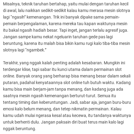
Misalnya, teknik taruhan bertahap, yaitu mulai dengan taruhan kecil
di awal, lalu naikkan sedikit-sedikit kalau kamu merasa mesin slotnya
lagi “ngasih” kemenangan. Trik ini banyak dipake sama pemain-
pemain berpengalaman, karena mereka tau kapan waktunya mesin
itu bakal ngasih hadiah besar. Tapi inget, jangan terlalu agresif juga.
Jangan sampe kamu nekat ngeluarin taruhan gede pas lagi
beruntung, karena itu malah bisa bikin kamu rugi kalo tiba-tiba mesin
slotnya lagi “ngambek.”
Terakhir, yang nggak kalah penting adalah kesabaran. Mungkin ini
terdengar klise, tapi sabar itu kunci utama dalam permainan slot
online. Banyak orang yang berharap bisa menang besar dalam sekali
putaran, padahal kenyataannya slot online tuh butuh waktu. Kadang
kamu bisa main berjam-jam tanpa menang, dan kadang juga ada
saatnya mesin ngasih kemenangan berturut-turut. Semua itu
tentang timing dan keberuntungan. Jadi, sabar aja, jangan buru-buru
emosi kalo belum menang, dan tetep nikmatin permainan. Kalau
kamu udah mulai ngerasa kesal atau kecewa, itu tandanya waktunya
untuk berhenti dulu. Jangan paksain diri buat terus main kalo lagi
nggak beruntung.