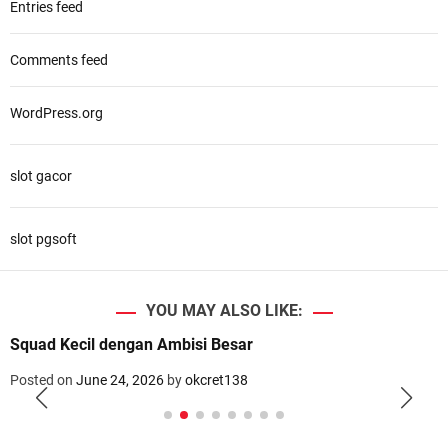
Entries feed
Comments feed
WordPress.org
slot gacor
slot pgsoft
YOU MAY ALSO LIKE:
Squad Kecil dengan Ambisi Besar
Posted on
June 24, 2026
by
okcret138