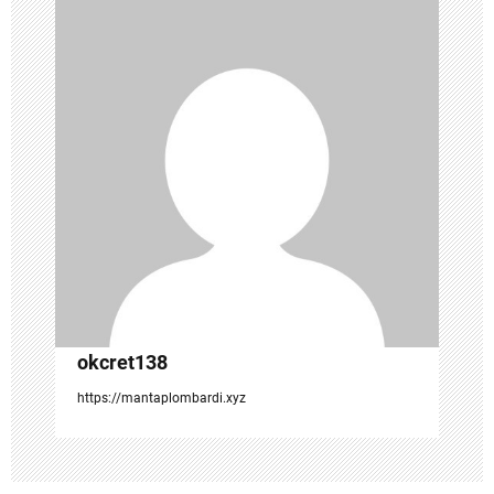
i
g
a
t
i
o
n
okcret138
https://mantaplombardi.xyz