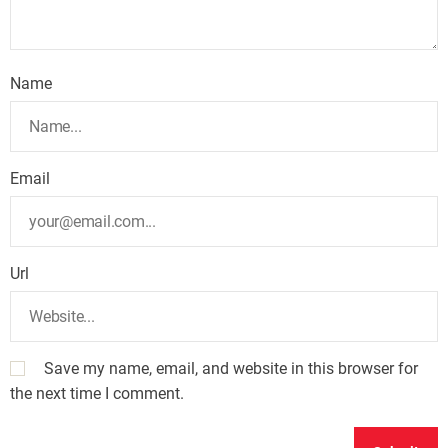
Name
Email
Url
Save my name, email, and website in this browser for
the next time I comment.