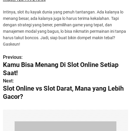
Intinya, slot itu kayak dunia yang penuh tantangan. Ada kalanya lo
menang besar, ada kalanya juga lo harus terima kekalahan. Tapi
dengan strategi yang bener, pemilihan game yang tepat, dan
manajemen modal yang bagus, lo bisa nikmatin permainan ini tanpa
harus takut boncos. Jadi, siap buat bikin dompet makin tebal?
Gaskeun!
Previous:
P
Kamu Bisa Menang Di Slot Online Setiap
o
Saat!
s
Next:
Slot Online vs Slot Darat, Mana yang Lebih
t
Gacor?
n
a
v