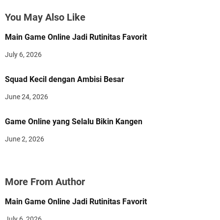
You May Also Like
Main Game Online Jadi Rutinitas Favorit
July 6, 2026
Squad Kecil dengan Ambisi Besar
June 24, 2026
Game Online yang Selalu Bikin Kangen
June 2, 2026
More From Author
Main Game Online Jadi Rutinitas Favorit
July 6, 2026