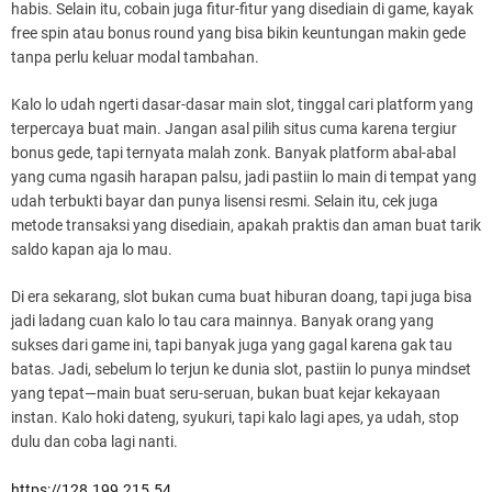
habis. Selain itu, cobain juga fitur-fitur yang disediain di game, kayak
free spin atau bonus round yang bisa bikin keuntungan makin gede
tanpa perlu keluar modal tambahan.
Kalo lo udah ngerti dasar-dasar main slot, tinggal cari platform yang
terpercaya buat main. Jangan asal pilih situs cuma karena tergiur
bonus gede, tapi ternyata malah zonk. Banyak platform abal-abal
yang cuma ngasih harapan palsu, jadi pastiin lo main di tempat yang
udah terbukti bayar dan punya lisensi resmi. Selain itu, cek juga
metode transaksi yang disediain, apakah praktis dan aman buat tarik
saldo kapan aja lo mau.
Di era sekarang, slot bukan cuma buat hiburan doang, tapi juga bisa
jadi ladang cuan kalo lo tau cara mainnya. Banyak orang yang
sukses dari game ini, tapi banyak juga yang gagal karena gak tau
batas. Jadi, sebelum lo terjun ke dunia slot, pastiin lo punya mindset
yang tepat—main buat seru-seruan, bukan buat kejar kekayaan
instan. Kalo hoki dateng, syukuri, tapi kalo lagi apes, ya udah, stop
dulu dan coba lagi nanti.
https://128.199.215.54