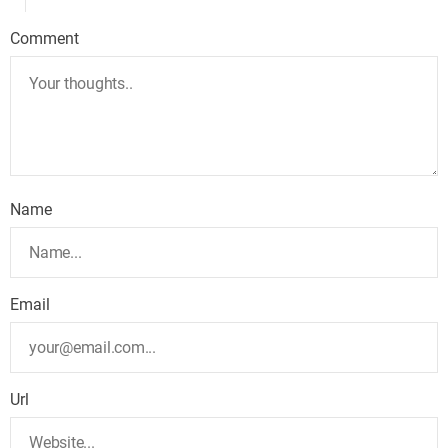
Comment
Name
Email
Url