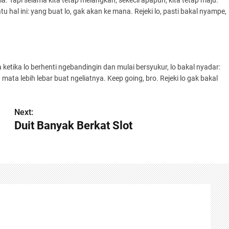
ma. Tapi selama kita tetap melangkah, sekecil apapun, kita tetap maju.
satu hal ini: yang buat lo, gak akan ke mana. Rejeki lo, pasti bakal nyampe,
a ketika lo berhenti ngebandingin dan mulai bersyukur, lo bakal nyadar:
mata lebih lebar buat ngeliatnya. Keep going, bro. Rejeki lo gak bakal
Next:
Duit Banyak Berkat Slot