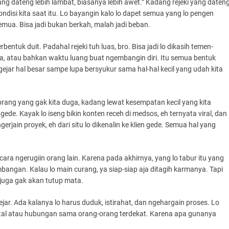
ng dateng lebih lambat, biasanya lebih awet.” Kadang rejeki yang daten
ndisi kita saat itu. Lo bayangin kalo lo dapet semua yang lo pengen
mua. Bisa jadi bukan berkah, malah jadi beban.
entuk duit. Padahal rejeki tuh luas, bro. Bisa jadi lo dikasih temen-
ma, atau bahkan waktu luang buat ngembangin diri. Itu semua bentuk
ngejar hal besar sampe lupa bersyukur sama hal-hal kecil yang udah kita
orang yang gak kita duga, kadang lewat kesempatan kecil yang kita
ede. Kayak lo iseng bikin konten receh di medsos, eh ternyata viral, dan
gerjain proyek, eh dari situ lo dikenalin ke klien gede. Semua hal yang
 cara ngerugiin orang lain. Karena pada akhirnya, yang lo tabur itu yang
mbangan. Kalau lo main curang, ya siap-siap aja ditagih karmanya. Tapi
 juga gak akan tutup mata.
ejar. Ada kalanya lo harus duduk, istirahat, dan ngehargain proses. Lo
ntal atau hubungan sama orang-orang terdekat. Karena apa gunanya