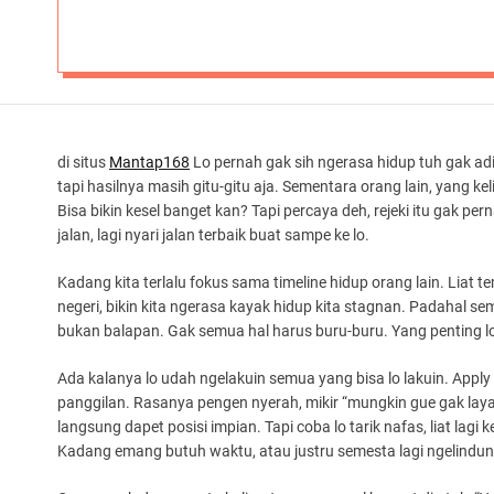
di situs
Mantap168
Lo pernah gak sih ngerasa hidup tuh gak ad
tapi hasilnya masih gitu-gitu aja. Sementara orang lain, yang k
Bisa bikin kesel banget kan? Tapi percaya deh, rejeki itu gak p
jalan, lagi nyari jalan terbaik buat sampe ke lo.
Kadang kita terlalu fokus sama timeline hidup orang lain. Liat t
negeri, bikin kita ngerasa kayak hidup kita stagnan. Padahal
bukan balapan. Gak semua hal harus buru-buru. Yang penting lo 
Ada kalanya lo udah ngelakuin semua yang bisa lo lakuin. Apply k
panggilan. Rasanya pengen nyerah, mikir “mungkin gue gak layak
langsung dapet posisi impian. Tapi coba lo tarik nafas, liat lag
Kadang emang butuh waktu, atau justru semesta lagi ngelindungi