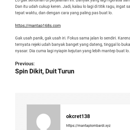
Lo gak sendirian di perjalanan ini. Banyak yang lagi ngerasa sa
Dan itu udah cukup keren. Jadi, kalau lo lagi di titik ragu, ingat 
tepat waktu, dan dengan cara yang paling pas buat lo.
https://mantap168s.com
Gak usah panik, gak usah iri. Fokus sama jalan lo sendiri. Karen
ternyata rejeki udah banyak banget yang dateng, tinggal lo buka 
nyasar. Dia cuma lagi nyiapin kejutan yang lebih mantep buat lo.
Previous:
P
Spin Dikit, Duit Turun
o
s
t
n
okcret138
a
https://mantaplombardi.xyz