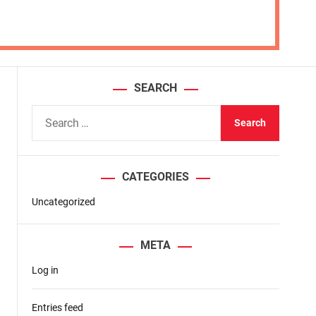
SEARCH
S
e
a
r
CATEGORIES
c
h
Uncategorized
f
o
META
r
Log in
:
Entries feed