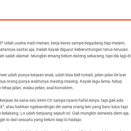
il? Udah usaha mati-matian, kerja keras sampe begadang tiap malam,
eliatannya santai aja, malah kayak diguyur keberuntungan terus-terusan.
ernah salah alamat. Mungkin emang belum dateng sekarang, tapi dia lagi di
emen udah punya kerjaan enak, udah bisa beli rumah, jalan-jalan ke luar
 semua orang punya waktunya masing-masing. Kayak lagu lama, hidup
tetap jalan, walau pelan, asal konsisten.
erjaan ke sana-sini, kirim CV sampe nyaris hafal isinya, tapi gak ada
”, atau bahkan ngebandingin diri sama orang lain yang baru lulus tapi
i ke belakang. Lo udah berjuang sejauh ini. Gak mungkin semesta diem aja.
n lo dari sesuatu yang belum siap lo hadapi.