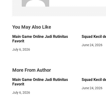
v
i
g
You May Also Like
a
t
Main Game Online Jadi Rutinitas
Squad Kecil d
Favorit
i
June 24, 2026
July 6, 2026
o
n
More From Author
Main Game Online Jadi Rutinitas
Squad Kecil d
Favorit
June 24, 2026
July 6, 2026