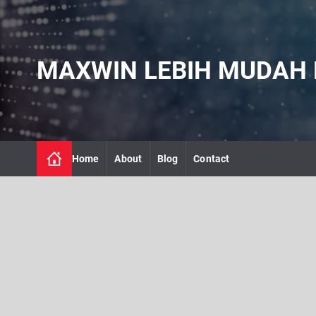
S
k
i
p
MAXWIN LEBIH MUDAH DI
t
o
c
o
n
t
Home
About
Blog
Contact
e
n
t