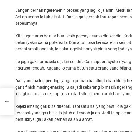
Jangan pernah ngeremehin proses yang lagi lo jalanin. Meski lam
Setiap usaha lo tuh dicatat. Dan lo gak pernah tau kapan semua
sebelumnya.
Kita juga harus belajar buat lebih percaya sama diri sendiri. Ka
belum yakin sama potensi lo. Dunia tuh bisa kerasa lebih sempit k
berani ambil langkah, lo bakal ngeliat banyak pintu yang tadiny
Lo juga gak harus selalu jalan sendiri. Cari support system yan
ngerasa rendah. Kadang lo cuma butuh satu orang yang bilang, “L
Dan yang paling penting, jangan pernah bandingin bab hidup lo
garis finish masing-masing. Bisa jadi sekarang lo masih ngerangka
lo lagi merasa stuck, tapi justru dari situ lo nemu arah baru yang
Rejeki emang gak bisa ditebak. Tapi satu hal yang pasti: dia gak 
tercepat yang gak bikin lo jatuh di tengah jalan. Jadi tetap sem
bentuknya, gak akan pernah salah alamat.