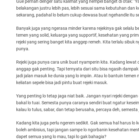
Gue pernah denger satu kalimat yang nempel banget di otak: “Ya
belakangan justru lebih pas, lebih sesuai sama kebutuhan dan ko
sekarang, padahal lo belum cukup dewasa buat ngehandle itu se
Banyak juga yang ngerasa minder karena rejekinya gak selalu berb
temen yang solid, keluarga yang supportif, kesehatan yang pri
rejeki yang sering banget kita anggep remeh. Kita terlalu sibuk 
punya.
Rejeki juga punya cara unik buat nyamperin kita. Kadang lewat 
anggap gak penting. Tapi ternyata dari situ bisa ngasih dampak g
jadi jalan masuk ke dunia yang lo impiin. Atau lo bantuin temen n
keliatan sepele bisa jadi pintu buat rejeki masuk.
Yang penting lo tetap jaga niat baik. Jangan nyari rejeki dengan
bakal lo tuai. Semesta punya caranya sendiri buat ngatur kesei
kalau lo tulus, sabar, dan tetap berusaha, percaya deh, semesta
Kadang kita juga perlu ngerem sedikit. Gak semua hal harus lo k
boleh ambisius, tapi jangan sampe lo ngorbanin kesehatan me
dapet semua yang lo mau, tapi lo gak bahagia?