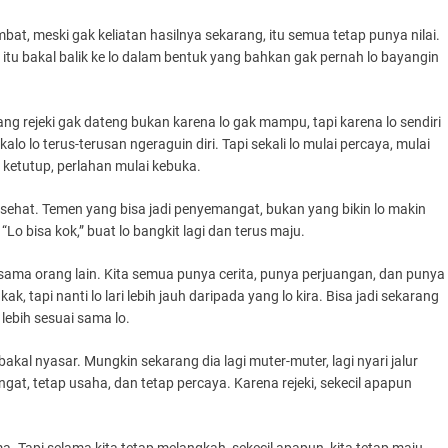
bat, meski gak keliatan hasilnya sekarang, itu semua tetap punya nilai.
 itu bakal balik ke lo dalam bentuk yang bahkan gak pernah lo bayangin
dang rejeki gak dateng bukan karena lo gak mampu, tapi karena lo sendiri
alo lo terus-terusan ngeraguin diri. Tapi sekali lo mulai percaya, mulai
a ketutup, perlahan mulai kebuka.
g sehat. Temen yang bisa jadi penyemangat, bukan yang bikin lo makin
o bisa kok,” buat lo bangkit lagi dan terus maju.
 sama orang lain. Kita semua punya cerita, punya perjuangan, dan punya
k, tapi nanti lo lari lebih jauh daripada yang lo kira. Bisa jadi sekarang
 lebih sesuai sama lo.
bakal nyasar. Mungkin sekarang dia lagi muter-muter, lagi nyari jalur
angat, tetap usaha, dan tetap percaya. Karena rejeki, sekecil apapun