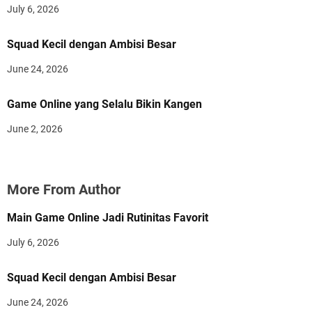
July 6, 2026
Squad Kecil dengan Ambisi Besar
June 24, 2026
Game Online yang Selalu Bikin Kangen
June 2, 2026
More From Author
Main Game Online Jadi Rutinitas Favorit
July 6, 2026
Squad Kecil dengan Ambisi Besar
June 24, 2026