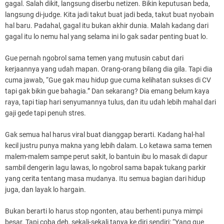
gagal. Salah dikit, langsung diserbu netizen. Bikin keputusan beda,
langsung di-judge. Kita jadi takut buat jadi beda, takut buat nyobain
hal baru. Padahal, gagal itu bukan akhir dunia. Malah kadang dari
gagal itu lo nemu hal yang selama ini lo gak sadar penting buat lo.
Gue pernah ngobrol sama temen yang mutusin cabut dari
kerjaannya yang udah mapan. Orang-orang bilang dia gila. Tapi dia
cuma jawab, “Gue gak mau hidup gue cuma kelihatan sukses di CV
tapi gak bikin gue bahagia.” Dan sekarang? Dia emang belum kaya
raya, tapi tiap hari senyumannya tulus, dan itu udah lebih mahal dari
gaji gede tapi penuh stres.
Gak semua hal harus viral buat dianggap berarti. Kadang hal-hal
kecil justru punya makna yang lebih dalam. Lo ketawa sama temen
malem-malem sampe perut sakit, lo bantuin ibu lo masak di dapur
sambil dengerin lagu lawas, lo ngobrol sama bapak tukang parkir
yang cerita tentang masa mudanya. Itu semua bagian dari hidup
juga, dan layak lo hargain.
Bukan berarti lo harus stop ngonten, atau berhenti punya mimpi
besar. Tapi coba deh, sekali-sekali tanya ke diri sendiri: “Yang gue