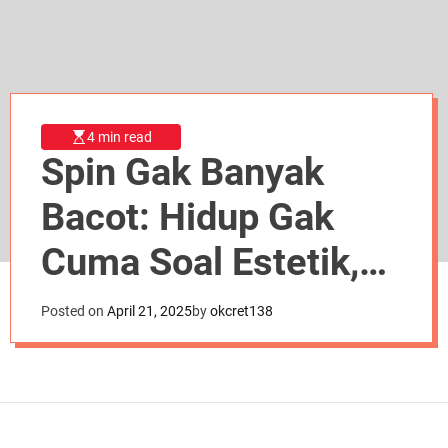
d
e
4 min read
Spin Gak Banyak
Bacot: Hidup Gak
Cuma Soal Estetik,
Bro!
Posted on
April 21, 2025
by
okcret138