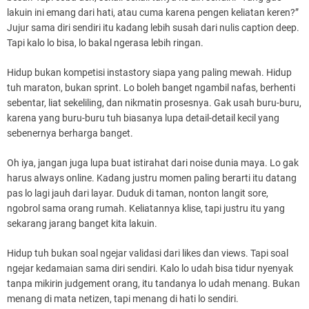
lakuin ini emang dari hati, atau cuma karena pengen keliatan keren?”
Jujur sama diri sendiri itu kadang lebih susah dari nulis caption deep.
Tapi kalo lo bisa, lo bakal ngerasa lebih ringan.
Hidup bukan kompetisi instastory siapa yang paling mewah. Hidup
tuh maraton, bukan sprint. Lo boleh banget ngambil nafas, berhenti
sebentar, liat sekeliling, dan nikmatin prosesnya. Gak usah buru-buru,
karena yang buru-buru tuh biasanya lupa detail-detail kecil yang
sebenernya berharga banget.
Oh iya, jangan juga lupa buat istirahat dari noise dunia maya. Lo gak
harus always online. Kadang justru momen paling berarti itu datang
pas lo lagi jauh dari layar. Duduk di taman, nonton langit sore,
ngobrol sama orang rumah. Keliatannya klise, tapi justru itu yang
sekarang jarang banget kita lakuin.
Hidup tuh bukan soal ngejar validasi dari likes dan views. Tapi soal
ngejar kedamaian sama diri sendiri. Kalo lo udah bisa tidur nyenyak
tanpa mikirin judgement orang, itu tandanya lo udah menang. Bukan
menang di mata netizen, tapi menang di hati lo sendiri.