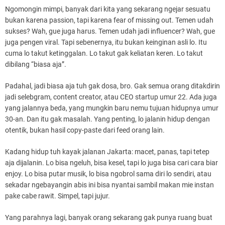
Ngomongin mimpi, banyak dari kita yang sekarang ngejar sesuatu
bukan karena passion, tapi karena fear of missing out. Temen udah
sukses? Wah, gue juga harus. Temen udah jadi influencer? Wah, gue
juga pengen viral. Tapi sebenernya, itu bukan keinginan asli lo. Itu
cuma lo takut ketinggalan. Lo takut gak keliatan keren. Lo takut
dibilang “biasa aja”.
Padahal, jadi biasa aja tuh gak dosa, bro. Gak semua orang ditakdirin
jadi selebgram, content creator, atau CEO startup umur 22. Ada juga
yang jalannya beda, yang mungkin baru nemu tujuan hidupnya umur
30-an. Dan itu gak masalah. Yang penting, lo jalanin hidup dengan
otentik, bukan hasil copy-paste dari feed orang lain.
Kadang hidup tuh kayak jalanan Jakarta: macet, panas, tapi tetep
aja dijalanin. Lo bisa ngeluh, bisa kesel, tapi lo juga bisa cari cara biar
enjoy. Lo bisa putar musik, lo bisa ngobrol sama diri lo sendiri, atau
sekadar ngebayangin abis ini bisa nyantai sambil makan mie instan
pake cabe rawit. Simpel, tapi jujur.
Yang parahnya lagi, banyak orang sekarang gak punya ruang buat