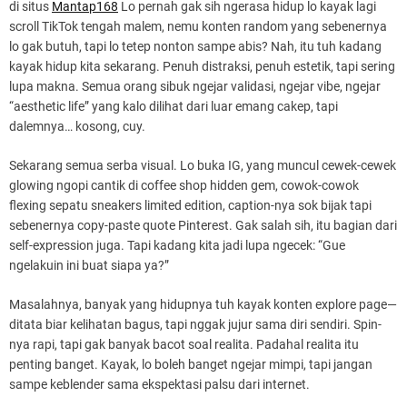
di situs
Mantap168
Lo pernah gak sih ngerasa hidup lo kayak lagi
scroll TikTok tengah malem, nemu konten random yang sebenernya
lo gak butuh, tapi lo tetep nonton sampe abis? Nah, itu tuh kadang
kayak hidup kita sekarang. Penuh distraksi, penuh estetik, tapi sering
lupa makna. Semua orang sibuk ngejar validasi, ngejar vibe, ngejar
“aesthetic life” yang kalo dilihat dari luar emang cakep, tapi
dalemnya… kosong, cuy.
Sekarang semua serba visual. Lo buka IG, yang muncul cewek-cewek
glowing ngopi cantik di coffee shop hidden gem, cowok-cowok
flexing sepatu sneakers limited edition, caption-nya sok bijak tapi
sebenernya copy-paste quote Pinterest. Gak salah sih, itu bagian dari
self-expression juga. Tapi kadang kita jadi lupa ngecek: “Gue
ngelakuin ini buat siapa ya?”
Masalahnya, banyak yang hidupnya tuh kayak konten explore page—
ditata biar kelihatan bagus, tapi nggak jujur sama diri sendiri. Spin-
nya rapi, tapi gak banyak bacot soal realita. Padahal realita itu
penting banget. Kayak, lo boleh banget ngejar mimpi, tapi jangan
sampe keblender sama ekspektasi palsu dari internet.