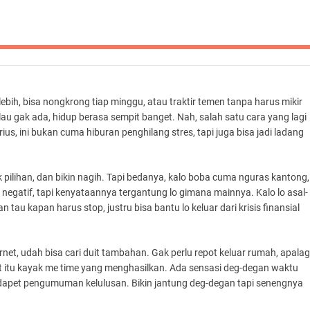
ebih, bisa nongkrong tiap minggu, atau traktir temen tanpa harus mikir
u gak ada, hidup berasa sempit banget. Nah, salah satu cara yang lagi
us, ini bukan cuma hiburan penghilang stres, tapi juga bisa jadi ladang
pilihan, dan bikin nagih. Tapi bedanya, kalo boba cuma nguras kantong,
tu negatif, tapi kenyataannya tergantung lo gimana mainnya. Kalo lo asal-
an tau kapan harus stop, justru bisa bantu lo keluar dari krisis finansial
net, udah bisa cari duit tambahan. Gak perlu repot keluar rumah, apalag
ot itu kayak me time yang menghasilkan. Ada sensasi deg-degan waktu
 dapet pengumuman kelulusan. Bikin jantung deg-degan tapi senengnya