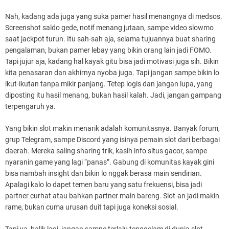
Nah, kadang ada juga yang suka pamer hasil menangnya di medsos.
Screenshot saldo gede, notif menang jutaan, sampe video slowmo
saat jackpot turun. Itu sah-sah aja, selama tujuannya buat sharing
pengalaman, bukan pamer lebay yang bikin orang lain jadi FOMO.
Tapi jujur aja, kadang hal kayak gitu bisa jadi motivasi juga sih. Bikin
kita penasaran dan akhirnya nyoba juga. Tapi jangan sampe bikin lo
ikut-ikutan tanpa mikir panjang. Tetep logis dan jangan lupa, yang
diposting itu hasil menang, bukan hasil kalah. Jadi, jangan gampang
terpengaruh ya.
Yang bikin slot makin menarik adalah komunitasnya. Banyak forum,
grup Telegram, sampe Discord yang isinya pemain slot dari berbagai
daerah. Mereka saling sharing trik, kasih info situs gacor, sampe
nyaranin game yang lagi “panas”. Gabung di komunitas kayak gini
bisa nambah insight dan bikin lo nggak berasa main sendirian.
Apalagi kalo lo dapet temen baru yang satu frekuensi, bisa jadi
partner curhat atau bahkan partner main bareng. Slot-an jadi makin
rame, bukan cuma urusan duit tapi juga koneksi sosial.