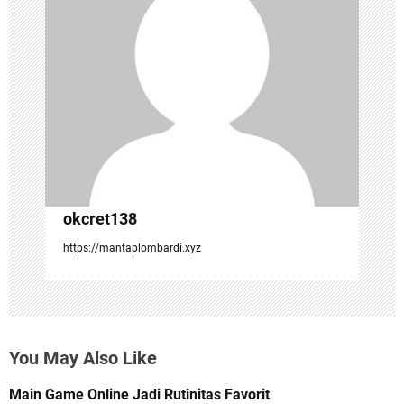
g
a
t
i
o
n
okcret138
https://mantaplombardi.xyz
You May Also Like
Main Game Online Jadi Rutinitas Favorit