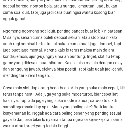
ngebul bareng, nonton bola, atau nunggu jemputan. Jadi, bukan
cuma soal duit, tapi juga jadi cara buat ngisi waktu kosong biar
nggak gabut.
Ngomong-ngomong soal duit, penting banget buat lo bikin batasan.
Misalnya, sehari cuma boleh deposit sekian, atau stop main kalo
udah rugi nominal tertentu. Ini bukan cuma buat jaga dompet, tapi
juga buat jaga mental. Karena kalo lo terus maksa main dalam
kondisi emosi, ujung-ujungnya malah buntung. Inget, slot itu tetap
game yang didesain buat hiburan. Kalo lo bisa mainin dengan enjoy
dan tanggung jawab, efeknya bisa positif. Tapi kalo udah jadi candu,
mending tarik rem tangan.
Gaya main slot tiap orang beda-beda. Ada yang suka main cepat, klik
terus tanpa henti. Ada juga yang suka mode turbo, biar cepet liat
hasilnya. Tapi ada juga yang suka mode manual, satu-satu diklik
sambil ngerasain tiap spin. Mana yang paling oke? Balik lagi ke
kenyamanan lo. Nggak ada cara paling benar, yang penting sesuai
gaya lo dan bisa bikin lo nyaman tanpa ngerasa kejar-kejaran sama
waktu atau target yang terlalu tinggi.