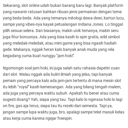
Sekarang, slot online udah bukan barang baru lagi. Banyak platform
yang nawarin ratusan bahkan ribuan jenis permainan dengan tema
yang beda-beda. Ada yang temanya mitologi dewa-dewi, kartun lucu,
sampe yang vibes-nya kayak petualangan Indiana Jones. Lo tinggal
pilih sesuai selera. Dan biasanya, makin unik temanya, makin seru
juga fitur bonusnya. Ada yang bisa kasih lo spin gratis, wild simbol
yang meledak-meledak, atau mini game yang bisa ngasih hadiah
gede. Makanya, nggak heran kalo banyak anak muda yang rela
begadang cuma buat nunggu “jam hoki”.
Ngomongin soal jam hoki, ini juga salah satu rahasia dapetin cuan
dari slot. Walau nggak ada bukti ilmiah yang jelas, tapi banyak
pemain yang percaya kalo ada jam-jam tertentu di mana mesin slot
itu lebih “royal” kasih kemenangan. Ada yang bilang tengah malem,
ada juga yang percaya waktu subuh. Apakah itu bener atau cuma
sugesti doang? Yah, siapa yang tau. Tapi kalo lo ngerasa hoki lo lagi
on fire, gas aja terus, siapa tau itu rezeki dari semesta. Tapi ya,
jangan sampe lupa waktu juga, bro, apalagi sampe telat masuk kelas
atau kerja cuma karena ngejar freespin.