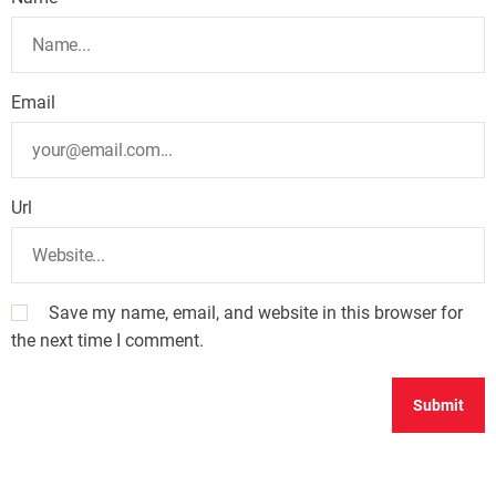
Email
Url
Save my name, email, and website in this browser for
the next time I comment.