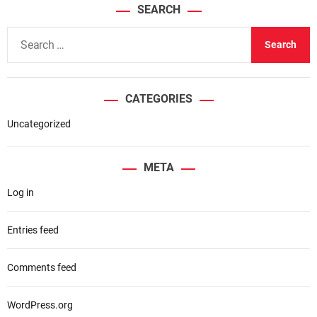
SEARCH
S
e
a
r
CATEGORIES
c
h
Uncategorized
f
o
META
r
Log in
:
Entries feed
Comments feed
WordPress.org