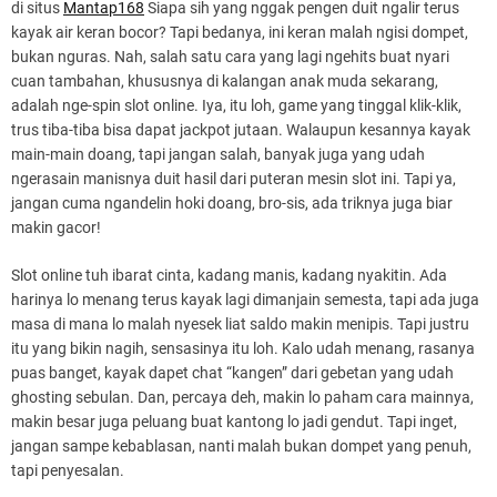
di situs
Mantap168
Siapa sih yang nggak pengen duit ngalir terus
kayak air keran bocor? Tapi bedanya, ini keran malah ngisi dompet,
bukan nguras. Nah, salah satu cara yang lagi ngehits buat nyari
cuan tambahan, khususnya di kalangan anak muda sekarang,
adalah nge-spin slot online. Iya, itu loh, game yang tinggal klik-klik,
trus tiba-tiba bisa dapat jackpot jutaan. Walaupun kesannya kayak
main-main doang, tapi jangan salah, banyak juga yang udah
ngerasain manisnya duit hasil dari puteran mesin slot ini. Tapi ya,
jangan cuma ngandelin hoki doang, bro-sis, ada triknya juga biar
makin gacor!
Slot online tuh ibarat cinta, kadang manis, kadang nyakitin. Ada
harinya lo menang terus kayak lagi dimanjain semesta, tapi ada juga
masa di mana lo malah nyesek liat saldo makin menipis. Tapi justru
itu yang bikin nagih, sensasinya itu loh. Kalo udah menang, rasanya
puas banget, kayak dapet chat “kangen” dari gebetan yang udah
ghosting sebulan. Dan, percaya deh, makin lo paham cara mainnya,
makin besar juga peluang buat kantong lo jadi gendut. Tapi inget,
jangan sampe kebablasan, nanti malah bukan dompet yang penuh,
tapi penyesalan.