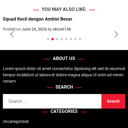
YOU MAY ALSO LIKE:
Squad Kecil dengan Ambisi Besar
Posted on
June 24, 2026
by
okcret138
ABOUT US
Lorem ipsum dolor sit amet consectetur dipisicing elit sed do eiusmod
tempor incididunt ut labore et dolore magna aliqua Ut enim ad minim
veniam.
SEARCH
S
e
CATEGORIES
a
r
Uncategorized
c