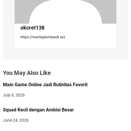
o
n
okcret138
https://mantaplombardi.xyz
You May Also Like
Main Game Online Jadi Rutinitas Favorit
July 6, 2026
Squad Kecil dengan Ambisi Besar
June 24, 2026