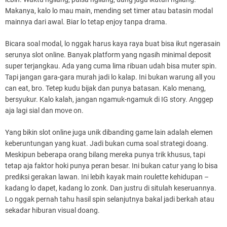
Makanya, kalo lo mau main, mending set timer atau batasin modal
mainnya dari awal. Biar lo tetap enjoy tanpa drama.
Bicara soal modal, lo nggak harus kaya raya buat bisa ikut ngerasain
serunya slot online. Banyak platform yang ngasih minimal deposit
super terjangkau. Ada yang cuma lima ribuan udah bisa muter spin.
Tapi jangan gara-gara murah jadi lo kalap. Ini bukan warung all you
can eat, bro. Tetep kudu bijak dan punya batasan. Kalo menang,
bersyukur. Kalo kalah, jangan ngamuk-ngamuk di IG story. Anggep
aja lagi sial dan move on.
Yang bikin slot online juga unik dibanding game lain adalah elemen
keberuntungan yang kuat. Jadi bukan cuma soal strategi doang.
Meskipun beberapa orang bilang mereka punya trik khusus, tapi
tetap aja faktor hoki punya peran besar. Ini bukan catur yang lo bisa
prediksi gerakan lawan. Ini lebih kayak main roulette kehidupan –
kadang lo dapet, kadang lo zonk. Dan justru di situlah keseruannya.
Lo nggak pernah tahu hasil spin selanjutnya bakal jadi berkah atau
sekadar hiburan visual doang.