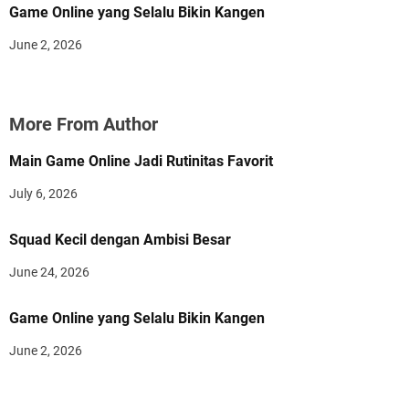
Game Online yang Selalu Bikin Kangen
June 2, 2026
More From Author
Main Game Online Jadi Rutinitas Favorit
July 6, 2026
Squad Kecil dengan Ambisi Besar
June 24, 2026
Game Online yang Selalu Bikin Kangen
June 2, 2026