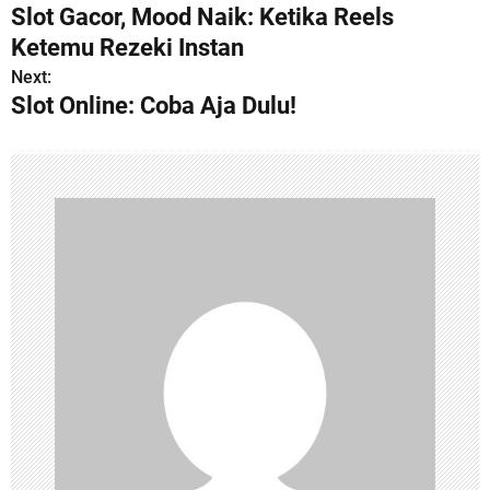
Slot Gacor, Mood Naik: Ketika Reels
o
Ketemu Rezeki Instan
s
Next:
Slot Online: Coba Aja Dulu!
t
n
a
v
i
g
a
t
i