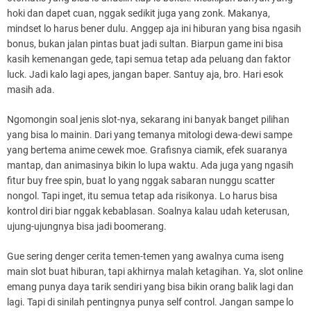
hoki dan dapet cuan, nggak sedikit juga yang zonk. Makanya,
mindset lo harus bener dulu. Anggep aja ini hiburan yang bisa ngasih
bonus, bukan jalan pintas buat jadi sultan. Biarpun game ini bisa
kasih kemenangan gede, tapi semua tetap ada peluang dan faktor
luck. Jadi kalo lagi apes, jangan baper. Santuy aja, bro. Hari esok
masih ada.
Ngomongin soal jenis slot-nya, sekarang ini banyak banget pilihan
yang bisa lo mainin. Dari yang temanya mitologi dewa-dewi sampe
yang bertema anime cewek moe. Grafisnya ciamik, efek suaranya
mantap, dan animasinya bikin lo lupa waktu. Ada juga yang ngasih
fitur buy free spin, buat lo yang nggak sabaran nunggu scatter
nongol. Tapi inget, itu semua tetap ada risikonya. Lo harus bisa
kontrol diri biar nggak kebablasan. Soalnya kalau udah keterusan,
ujung-ujungnya bisa jadi boomerang.
Gue sering denger cerita temen-temen yang awalnya cuma iseng
main slot buat hiburan, tapi akhirnya malah ketagihan. Ya, slot online
emang punya daya tarik sendiri yang bisa bikin orang balik lagi dan
lagi. Tapi di sinilah pentingnya punya self control. Jangan sampe lo