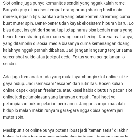
Slot online juga punya komunitas sendiri yang nggak kalah rame.
Banyak grup di medsos tempat orang-orang sharing hasil main
mereka, ngasih tips, bahkan ada yang bikin konten streaming cuma
buat muter spin. Bener-bener udah kayak ekosistem hiburan baru. Lo
bisa dapet insight dari sana, tapi tetap harus bisa bedain mana yang
bener-bener sharing dan mana yang cuma flexing. Karena realitanya,
yang ditampilin di sosial media biasanya cuma kemenangan doang,
kalahnya nggak pernah dibahas. Jadi jangan langsung tergiur sama
screenshot saldo atau jackpot gede. Fokus sama pengalaman lo
sendiri.
Ada juga tren anak muda yang mulai nyambungin slot online ini ke
gaya hidup. Jadi semacam “escape” dari rutinitas. Bosen kuliah
online, capek kerjaan freelance, atau kesel habis diputusin pacar, slot
online jadi pelampiasan yang lumayan ampuh. Tapi inget ya,
pelampiasan bukan pelarian permanen. Jangan sampe masalah
hidup lo malah makin runyam gara-gara nggak bisa ngerem jari
muter spin.
Meskipun slot online punya potensi buat jadi “teman setia” di akhir