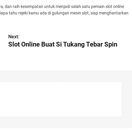
a, dan raih kesempatan untuk menjadi salah satu pemain slot online
apa tahu rejeki kamu ada di gulungan mesin slot, siap menghantarkan
Next:
Slot Online Buat Si Tukang Tebar Spin