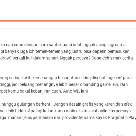
cari cuan dengan cara santai, pasti udah nggak asing lagi sama
tapi banyak juga loh temen-temen yang justru bisa dapetin pemasukan
draw) berkali-kali dalam sehari. Nggak percaya? Coba deh simak cerita
ne yang sering kasih kemenangan besar atau sering disebut ‘ngecas’ para
inggi, jadi peluang menangnya lebih besar dibanding game lain. Dan
mpet kamu bakal kebanjiran cuan. Auto WD, lah!
t nunggu gulungan berhenti. Dengan desain grafis yang keren dan efek
 lebih hidup. Apalagi kalau kamu main di situs slot online terpercaya
ai macam jenis permainan dari provider ternama kayak Pragmatic Play