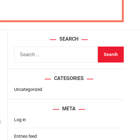
SEARCH
S
e
a
r
CATEGORIES
c
h
Uncategorized
f
o
META
r
Log in
:
,
Entries feed