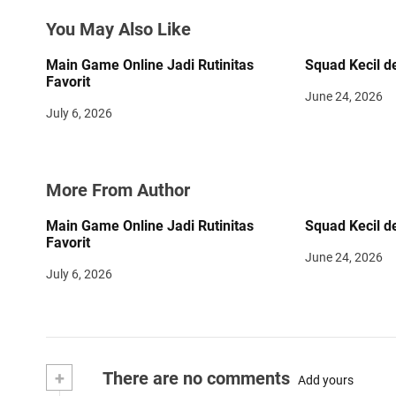
a
You May Also Like
t
Main Game Online Jadi Rutinitas
Squad Kecil d
i
Favorit
June 24, 2026
o
July 6, 2026
n
More From Author
Main Game Online Jadi Rutinitas
Squad Kecil d
Favorit
June 24, 2026
July 6, 2026
+
There are no comments
Add yours