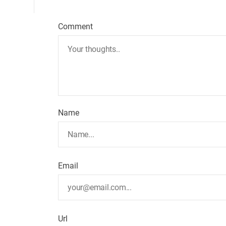
Comment
Name
Email
Url