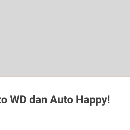
uto WD dan Auto Happy!