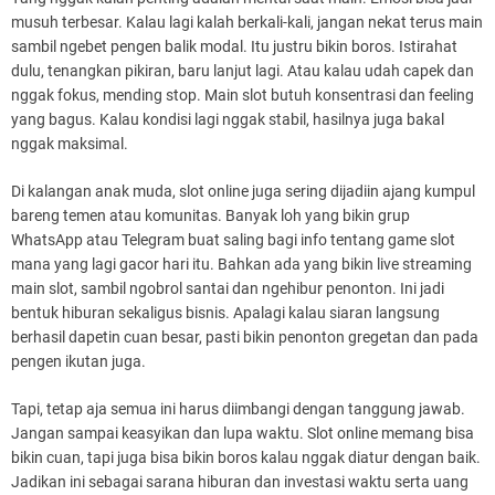
musuh terbesar. Kalau lagi kalah berkali-kali, jangan nekat terus main
sambil ngebet pengen balik modal. Itu justru bikin boros. Istirahat
dulu, tenangkan pikiran, baru lanjut lagi. Atau kalau udah capek dan
nggak fokus, mending stop. Main slot butuh konsentrasi dan feeling
yang bagus. Kalau kondisi lagi nggak stabil, hasilnya juga bakal
nggak maksimal.
Di kalangan anak muda, slot online juga sering dijadiin ajang kumpul
bareng temen atau komunitas. Banyak loh yang bikin grup
WhatsApp atau Telegram buat saling bagi info tentang game slot
mana yang lagi gacor hari itu. Bahkan ada yang bikin live streaming
main slot, sambil ngobrol santai dan ngehibur penonton. Ini jadi
bentuk hiburan sekaligus bisnis. Apalagi kalau siaran langsung
berhasil dapetin cuan besar, pasti bikin penonton gregetan dan pada
pengen ikutan juga.
Tapi, tetap aja semua ini harus diimbangi dengan tanggung jawab.
Jangan sampai keasyikan dan lupa waktu. Slot online memang bisa
bikin cuan, tapi juga bisa bikin boros kalau nggak diatur dengan baik.
Jadikan ini sebagai sarana hiburan dan investasi waktu serta uang