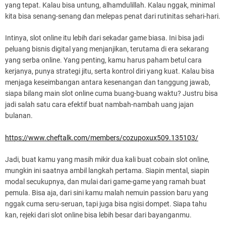
yang tepat. Kalau bisa untung, alhamdulillah. Kalau nggak, minimal
kita bisa senang-senang dan melepas penat dari rutinitas sehari-hari.
Intinya, slot online itu lebih dari sekadar game biasa. Ini bisa jadi
peluang bisnis digital yang menjanjikan, terutama di era sekarang
yang serba online. Yang penting, kamu harus paham betul cara
kerjanya, punya strategi jitu, serta kontrol diri yang kuat. Kalau bisa
menjaga keseimbangan antara kesenangan dan tanggung jawab,
siapa bilang main slot online cuma buang-buang waktu? Justru bisa
jadi salah satu cara efektif buat nambah-nambah uang jajan
bulanan.
https://www.cheftalk.com/members/cozupoxux509.135103/
Jadi, buat kamu yang masih mikir dua kali buat cobain slot online,
mungkin ini saatnya ambil langkah pertama. Siapin mental, siapin
modal secukupnya, dan mulai dari game-game yang ramah buat
pemula. Bisa aja, dari sini kamu malah nemuin passion baru yang
nggak cuma seru-seruan, tapi juga bisa ngisi dompet. Siapa tahu
kan, rejeki dari slot online bisa lebih besar dari bayanganmu.