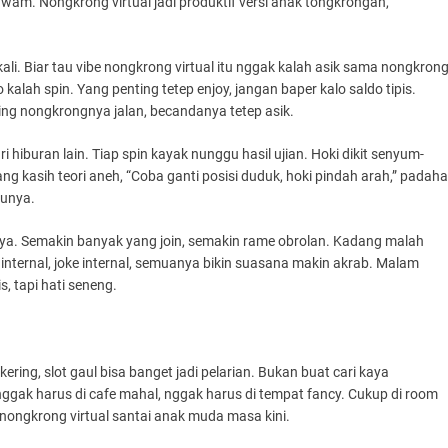
awam. Nongkrong virtual jadi produktif versi anak tongkrongan,
ali. Biar tau vibe nongkrong virtual itu nggak kalah asik sama nongkron
kalah spin. Yang penting tetep enjoy, jangan baper kalo saldo tipis.
ting nongkrongnya jalan, becandanya tetep asik.
i hiburan lain. Tiap spin kayak nunggu hasil ujian. Hoki dikit senyum-
g kasih teori aneh, “Coba ganti posisi duduk, hoki pindah arah,” padaha
runya.
nya. Semakin banyak yang join, semakin rame obrolan. Kadang malah
 internal, joke internal, semuanya bikin suasana makin akrab. Malam
, tapi hati seneng.
ring, slot gaul bisa banget jadi pelarian. Bukan buat cari kaya
ggak harus di cafe mahal, nggak harus di tempat fancy. Cukup di room
 nongkrong virtual santai anak muda masa kini.