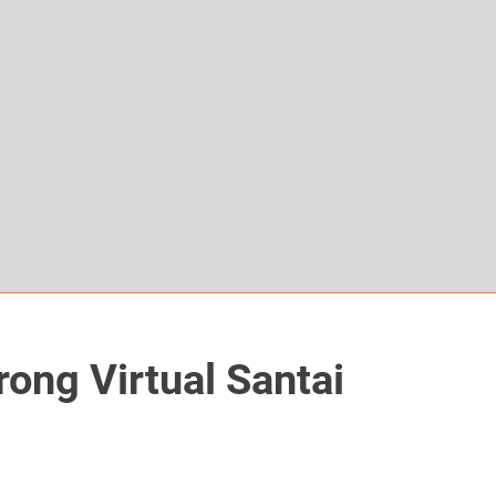
ong Virtual Santai