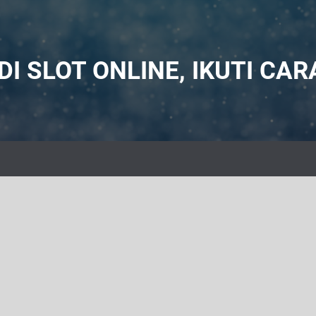
 SLOT ONLINE, IKUTI CARA 