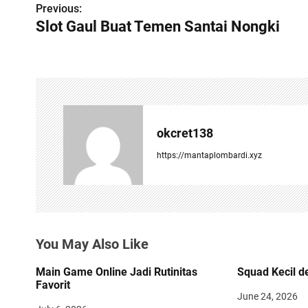
Previous:
P
Slot Gaul Buat Temen Santai Nongki
o
s
t
n
okcret138
a
https://mantaplombardi.xyz
v
i
g
You May Also Like
a
t
Main Game Online Jadi Rutinitas
Squad Kecil d
Favorit
i
June 24, 2026