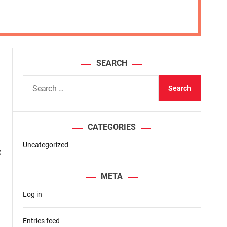
SEARCH
S
e
a
r
CATEGORIES
c
h
Uncategorized
k
f
o
META
r
Log in
:
Entries feed