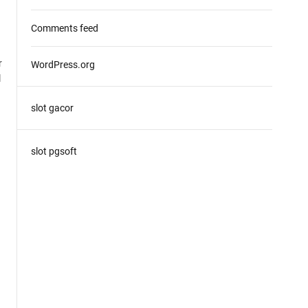
Comments feed
r
WordPress.org
l
slot gacor
slot pgsoft