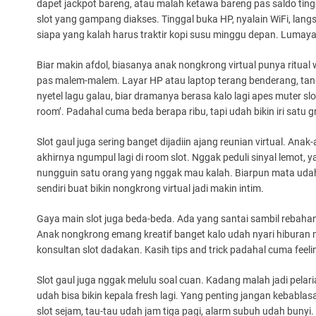
dapet jackpot bareng, atau malah ketawa bareng pas saldo tin
slot yang gampang diakses. Tinggal buka HP, nyalain WiFi, langs
siapa yang kalah harus traktir kopi susu minggu depan. Lumaya
Biar makin afdol, biasanya anak nongkrong virtual punya ritual w
pas malem-malem. Layar HP atau laptop terang benderang, tang
nyetel lagu galau, biar dramanya berasa kalo lagi apes muter sl
room’. Padahal cuma beda berapa ribu, tapi udah bikin iri satu g
Slot gaul juga sering banget dijadiin ajang reunian virtual. Ana
akhirnya ngumpul lagi di room slot. Nggak peduli sinyal lemot
nungguin satu orang yang nggak mau kalah. Biarpun mata udah 
sendiri buat bikin nongkrong virtual jadi makin intim.
Gaya main slot juga beda-beda. Ada yang santai sambil rebaha
Anak nongkrong emang kreatif banget kalo udah nyari hiburan m
konsultan slot dadakan. Kasih tips and trick padahal cuma feeli
Slot gaul juga nggak melulu soal cuan. Kadang malah jadi pelar
udah bisa bikin kepala fresh lagi. Yang penting jangan kebabla
slot sejam, tau-tau udah jam tiga pagi, alarm subuh udah bunyi. 