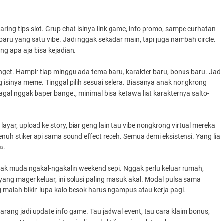
aring tips slot. Grup chat isinya link game, info promo, sampe curhatan
aru yang satu vibe. Jadi nggak sekadar main, tapi juga nambah circle.
ng apa aja bisa kejadian.
anget. Hampir tiap minggu ada tema baru, karakter baru, bonus baru. Jad
 isinya meme. Tinggal pilih sesuai selera. Biasanya anak nongkrong
agal nggak baper banget, minimal bisa ketawa liat karakternya salto-
yar, upload ke story, biar geng lain tau vibe nongkrong virtual mereka
enuh stiker api sama sound effect receh. Semua demi eksistensi. Yang lia
a.
anak muda ngakal-ngakalin weekend sepi. Nggak perlu keluar rumah,
yang mager keluar, ini solusi paling masuk akal. Modal pulsa sama
malah bikin lupa kalo besok harus ngampus atau kerja pagi.
karang jadi update info game. Tau jadwal event, tau cara klaim bonus,