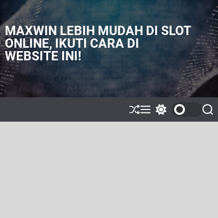
S
k
i
MAXWIN LEBIH MUDAH DI SLOT
p
ONLINE, IKUTI CARA DI
t
WEBSITE INI!
o
c
o
n
t
e
S
M
S
S
h
e
w
e
n
u
n
i
a
t
ff
u
t
r
l
c
c
e
h
h
c
o
l
o
r
m
o