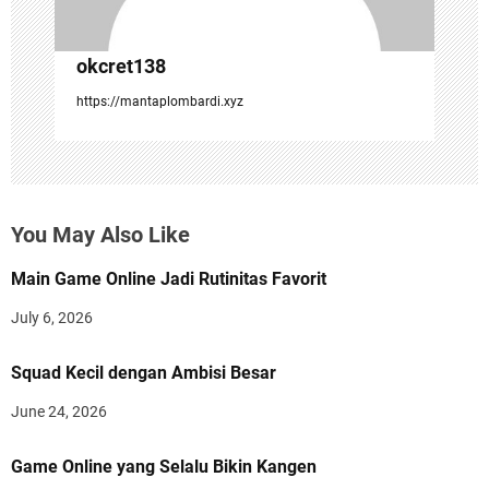
n
okcret138
https://mantaplombardi.xyz
You May Also Like
Main Game Online Jadi Rutinitas Favorit
July 6, 2026
Squad Kecil dengan Ambisi Besar
June 24, 2026
Game Online yang Selalu Bikin Kangen