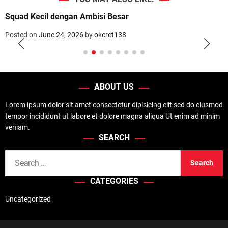
Squad Kecil dengan Ambisi Besar
Posted on
June 24, 2026
by
okcret138
ABOUT US
Lorem ipsum dolor sit amet consectetur dipisicing elit sed do eiusmod
tempor incididunt ut labore et dolore magna aliqua Ut enim ad minim
veniam.
SEARCH
S
e
CATEGORIES
a
r
Uncategorized
c
h