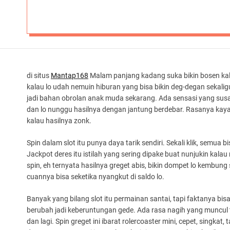
di situs
Mantap168
Malam panjang kadang suka bikin bosen kala
kalau lo udah nemuin hiburan yang bisa bikin deg-degan sekalig
jadi bahan obrolan anak muda sekarang. Ada sensasi yang susah
dan lo nunggu hasilnya dengan jantung berdebar. Rasanya kayak
kalau hasilnya zonk.
Spin dalam slot itu punya daya tarik sendiri. Sekali klik, semua 
Jackpot deres itu istilah yang sering dipake buat nunjukin kalau r
spin, eh ternyata hasilnya greget abis, bikin dompet lo kembung s
cuannya bisa seketika nyangkut di saldo lo.
Banyak yang bilang slot itu permainan santai, tapi faktanya bisa
berubah jadi keberuntungan gede. Ada rasa nagih yang muncul ti
dan lagi. Spin greget ini ibarat rolercoaster mini, cepet, singka