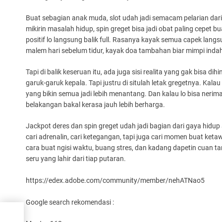
Buat sebagian anak muda, slot udah jadi semacam pelarian dari ru
mikirin masalah hidup, spin greget bisa jadi obat paling cepet bu
positif lo langsung balik full. Rasanya kayak semua capek langs
malem hari sebelum tidur, kayak doa tambahan biar mimpi inda
Tapi di balik keseruan itu, ada juga sisi realita yang gak bisa 
garuk-garuk kepala. Tapi justru di situlah letak gregetnya. Kalau 
yang bikin semua jadi lebih menantang. Dan kalau lo bisa neri
belakangan bakal kerasa jauh lebih berharga.
Jackpot deres dan spin greget udah jadi bagian dari gaya hid
cari adrenalin, cari ketegangan, tapi juga cari momen buat ket
cara buat ngisi waktu, buang stres, dan kadang dapetin cuan ta
seru yang lahir dari tiap putaran.
https://edex.adobe.com/community/member/nehATNao5
Google search rekomendasi :