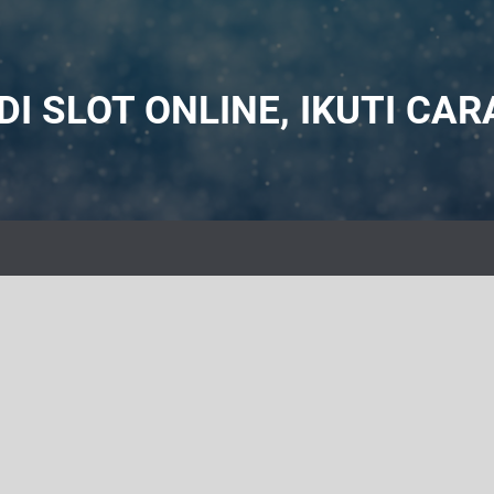
 SLOT ONLINE, IKUTI CARA 