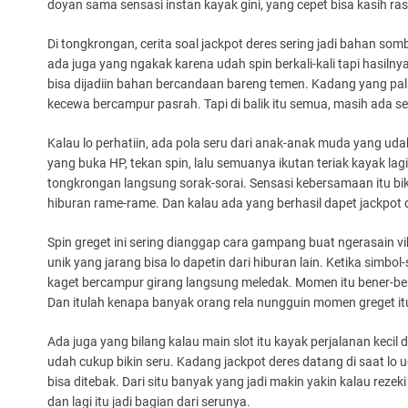
doyan sama sensasi instan kayak gini, yang cepet bisa kasih ra
Di tongkrongan, cerita soal jackpot deres sering jadi bahan sombo
ada juga yang ngakak karena udah spin berkali-kali tapi hasilnya
bisa dijadiin bahan bercandaan bareng temen. Kadang yang pali
kecewa bercampur pasrah. Tapi di balik itu semua, masih ada sem
Kalau lo perhatiin, ada pola seru dari anak-anak muda yang ud
yang buka HP, tekan spin, lalu semuanya ikutan teriak kayak la
tongkrongan langsung sorak-sorai. Sensasi kebersamaan itu biki
hiburan rame-rame. Dan kalau ada yang berhasil dapet jackpot
Spin greget ini sering dianggap cara gampang buat ngerasain 
unik yang jarang bisa lo dapetin dari hiburan lain. Ketika simbol
kaget bercampur girang langsung meledak. Momen itu bener-bene
Dan itulah kenapa banyak orang rela nungguin momen greget itu
Ada juga yang bilang kalau main slot itu kayak perjalanan kecil
udah cukup bikin seru. Kadang jackpot deres datang di saat lo 
bisa ditebak. Dari situ banyak yang jadi makin yakin kalau rezeki
dan lagi itu jadi bagian dari serunya.