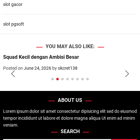
slot gacor
slot pgsoft
YOU MAY ALSO LIKE:
Squad Kecil dengan Ambisi Besar
Posted on
June 24, 2026
by
okcret138
ABOUT US
Lorem ipsum dolor sit amet consectetur dipisicing elit sed do eiusmod
tempor incididunt ut labore et dolore magna aliqua Ut enim ad minim
veniam.
SEARCH