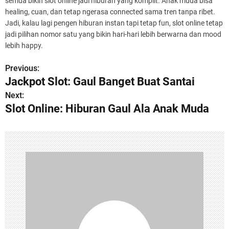
semua bikin slot online jadi hiburan yang komplit. Anak muda bisa
healing, cuan, dan tetap ngerasa connected sama tren tanpa ribet.
Jadi, kalau lagi pengen hiburan instan tapi tetap fun, slot online tetap
jadi pilihan nomor satu yang bikin hari-hari lebih berwarna dan mood
lebih happy.
Previous:
P
Jackpot Slot: Gaul Banget Buat Santai
o
Next:
Slot Online: Hiburan Gaul Ala Anak Muda
s
t
n
a
v
i
g