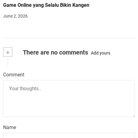
Game Online yang Selalu Bikin Kangen
June 2, 2026
+
There are no comments
Add yours
Comment
Name