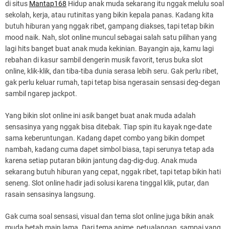
di situs
Mantap168
Hidup anak muda sekarang itu nggak melulu soal
sekolah, kerja, atau rutinitas yang bikin kepala panas. Kadang kita
butuh hiburan yang nggak ribet, gampang diakses, tapi tetap bikin
mood naik. Nah, slot online muncul sebagai salah satu pilihan yang
lagi hits banget buat anak muda kekinian. Bayangin aja, kamu lagi
rebahan di kasur sambil dengerin musik favorit, terus buka slot
online, klik-klik, dan tiba-tiba dunia serasa lebih seru. Gak perlu ribet,
gak perlu keluar rumah, tapi tetap bisa ngerasain sensasi deg-degan
sambil ngarep jackpot.
Yang bikin slot online ini asik banget buat anak muda adalah
sensasinya yang nggak bisa ditebak. Tiap spin itu kayak nge-date
sama keberuntungan. Kadang dapet combo yang bikin dompet
nambah, kadang cuma dapet simbol biasa, tapi serunya tetap ada
karena setiap putaran bikin jantung dag-dig-dug. Anak muda
sekarang butuh hiburan yang cepat, nggak ribet, tapi tetap bikin hati
seneng. Slot online hadir jadi solusi karena tinggal klik, putar, dan
rasain sensasinya langsung.
Gak cuma soal sensasi, visual dan tema slot online juga bikin anak
muda betah main lama. Dari tema anime, petualangan, sampai yang