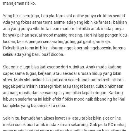
manajemen risiko.
Yang bikin seru juga, tiap platform slot online punya ciri khas sendiri.
Ada yang fokus sama tema anime, ada yang lebih ke fantasi, bahkan
ada yang punya vibe kota neon modern. Ini bikin anak muda punya
banyak pilihan sesuai mood masing-masing. Hari ini lagi pengen lucu-
lucuan, besok pengen sensasi tinggi, tinggal ganti game aja.
Fleksibilitas tema ini bikin hiburan nggak pernah ngebosenin, karena
selalu ada yang baru buat dicoba.
Slot online juga bisa jadi escape dari rutinitas. Anak muda kadang
capek sama tugas, kerjaan, atau sekadar urusan hidup yang bikin
stres. Main slot online bisa jadi cara sederhana buat refresh pikiran.
Nggak perlu mikirin strategi ribet atau target besar, cukup nikmatin
animasi, musik, dan sensasi spin yang bikin kepala ringan. Kadang
hiburan sederhana ini lebih efektif bikin mood naik dibanding hal-hal
kompleks yang biasanya kita coba.
Selain itu, kemudahan akses lewat HP atau tablet bikin slot online
makin cocok buat anak muda zaman sekarang. Gak perlu PC mahal,