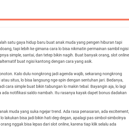
salah satu gaya hidup baru buat anak muda yang pengen hiburan tapi
oang, tapi lebih ke gimana cara lo bisa nikmatin permainan sambil ngisi
pnya simple, santai, dan tetep bikin nagih. Buat banyak orang, slot online
 alternatif buat ngisi kantong dengan cara yang asik.
noton. Kalo dulu nongkrong jadi agenda wajib, sekarang nongkrong
i atau situs, lo bisa langsung nge-spin dengan sentuhan jari. Bedanya,
adi cara simple buat bikin tabungan lo makin tebal. Bayangin aja, lo lagi
-tiba ada notifikasi saldo nambah. Itu rasanya kayak dapet bonus dadakan
be anak muda yang suka ngejar trend. Ada rasa penasaran, ada excitement
 lo lakukan bisa jadi bikin hati deg-degan, apalagi pas simbol-simbolnya
ang nggak bisa lepas dari slot online, karena tiap klik selalu ada