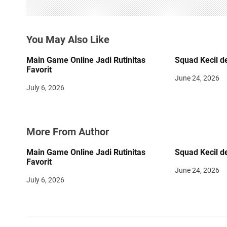
i
g
You May Also Like
a
t
Main Game Online Jadi Rutinitas
Squad Kecil d
Favorit
i
June 24, 2026
July 6, 2026
o
n
More From Author
Main Game Online Jadi Rutinitas
Squad Kecil d
Favorit
June 24, 2026
July 6, 2026