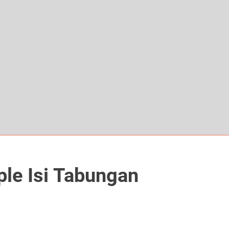
ple Isi Tabungan