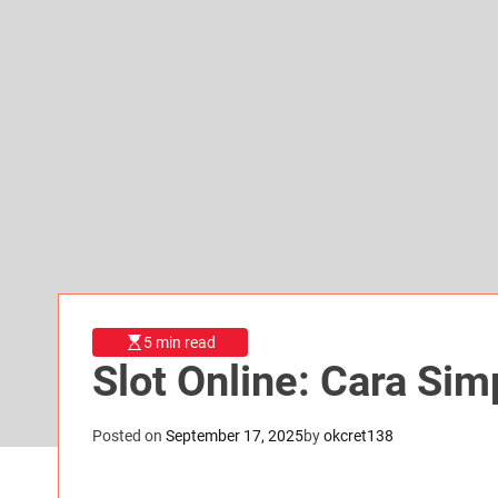
5 min read
Slot Online: Cara Sim
Posted on
September 17, 2025
by
okcret138