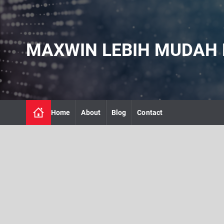
S
k
i
p
MAXWIN LEBIH MUDAH DI
t
o
c
o
n
t
Home
About
Blog
Contact
e
n
t