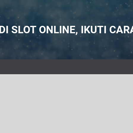
 SLOT ONLINE, IKUTI CARA 