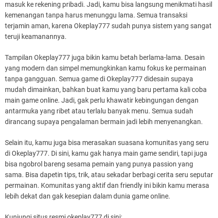
masuk ke rekening pribadi. Jadi, kamu bisa langsung menikmati hasil
kemenangan tanpa harus menunggu lama. Semua transaksi
terjamin aman, karena Okeplay777 sudah punya sistem yang sangat
teruji keamanannya.
Tampilan Okeplay777 juga bikin kamu betah berlama-lama. Desain
yang modern dan simpel memungkinkan kamu fokus ke permainan
tanpa gangguan. Semua game di Okeplay777 didesain supaya
mudah dimainkan, bahkan buat kamu yang baru pertama kali coba
main game online. Jadi, gak perlu khawatir kebingungan dengan
antarmuka yang ribet atau terlalu banyak menu. Semua sudah
dirancang supaya pengalaman bermain jadi lebih menyenangkan.
Selain itu, kamu juga bisa merasakan suasana komunitas yang seru
di Okeplay777. Di sini, kamu gak hanya main game sendiri, tapi juga
bisa ngobrol bareng sesama pemain yang punya passion yang
sama. Bisa dapetin tips, trik, atau sekadar berbagi cerita seru seputar
permainan. Komunitas yang aktif dan friendly ini bikin kamu merasa
lebih dekat dan gak kesepian dalam dunia game online.
Kunjungi situs resmi okeplay777 di sini: