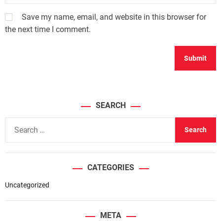
Save my name, email, and website in this browser for
the next time I comment.
SEARCH
S
e
a
r
CATEGORIES
c
h
Uncategorized
f
o
META