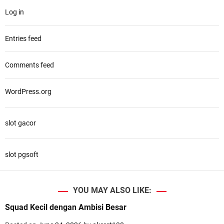
r
Log in
:
Entries feed
Comments feed
WordPress.org
slot gacor
slot pgsoft
YOU MAY ALSO LIKE:
Squad Kecil dengan Ambisi Besar