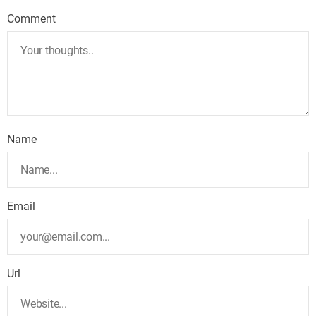
Comment
Name
Email
Url