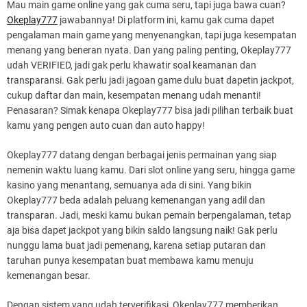
Mau main game online yang gak cuma seru, tapi juga bawa cuan?
Okeplay777
jawabannya! Di platform ini, kamu gak cuma dapet
pengalaman main game yang menyenangkan, tapi juga kesempatan
menang yang beneran nyata. Dan yang paling penting, Okeplay777
udah VERIFIED, jadi gak perlu khawatir soal keamanan dan
transparansi. Gak perlu jadi jagoan game dulu buat dapetin jackpot,
cukup daftar dan main, kesempatan menang udah menanti!
Penasaran? Simak kenapa Okeplay777 bisa jadi pilihan terbaik buat
kamu yang pengen auto cuan dan auto happy!
Okeplay777 datang dengan berbagai jenis permainan yang siap
nemenin waktu luang kamu. Dari slot online yang seru, hingga game
kasino yang menantang, semuanya ada di sini. Yang bikin
Okeplay777 beda adalah peluang kemenangan yang adil dan
transparan. Jadi, meski kamu bukan pemain berpengalaman, tetap
aja bisa dapet jackpot yang bikin saldo langsung naik! Gak perlu
nunggu lama buat jadi pemenang, karena setiap putaran dan
taruhan punya kesempatan buat membawa kamu menuju
kemenangan besar.
Dengan sistem yang udah terverifikasi, Okeplay777 memberikan