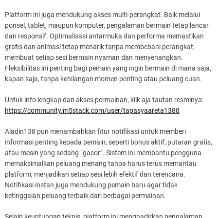
Platform ini juga mendukung akses multi-perangkat. Baik melalui
ponsel, tablet, maupun komputer, pengalaman bermain tetap lancar
dan responsif. Optimalisasi antarmuka dan performa memastikan
grafis dan animasi tetap menarik tanpa membebani perangkat,
membuat setiap sesi bermain nyaman dan menyenangkan.
Fleksibilitas ini penting bagi pemain yang ingin bermain di mana saja,
kapan saja, tanpa kehilangan momen penting atau peluang cuan.
Untuk info lengkap dan akses permainan, klik aja tautan resminya:
https://community.m5stack.com/user/tapasyaareta1388
Aladin138 pun menambahkan fitur notifikasi untuk memberi
informasi penting kepada pemain, seperti bonus aktif, putaran gratis,
atau mesin yang sedang “gacor”. Sistem ini membantu pengguna
memaksimalkan peluang menang tanpa harus terus memantau
platform, menjadikan setiap sesi lebih efektif dan terencana.
Notifikasi instan juga mendukung pemain baru agar tidak
ketinggalan peluang terbaik dari berbagai permainan.
Selain keuntungan teknis, platform ini menghadirkan pengalaman