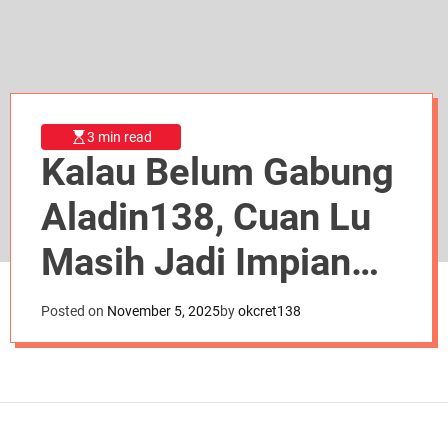
d
e
3 min read
Kalau Belum Gabung
Aladin138, Cuan Lu
Masih Jadi Impian
Mantan!
Posted on
November 5, 2025
by
okcret138