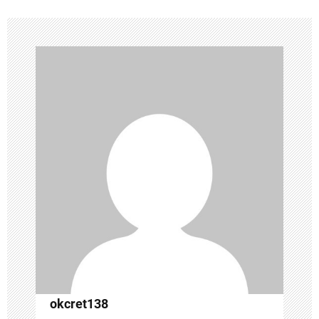
n
a
v
i
g
a
t
i
o
n
okcret138