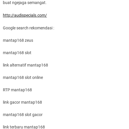
buat ngejaga semangat.
http://audispecials.com/
Google search rekomendasi :
mantap168 zeus
mantap168 slot
link alternatif mantap168
mantap168 slot online
RTP mantap168
link gacor mantap168
mantap168 slot gacor
link terbaru mantap168