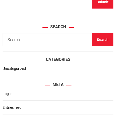
SEARCH
S
e
a
r
CATEGORIES
c
h
Uncategorized
f
o
META
r
Log in
:
Entries feed