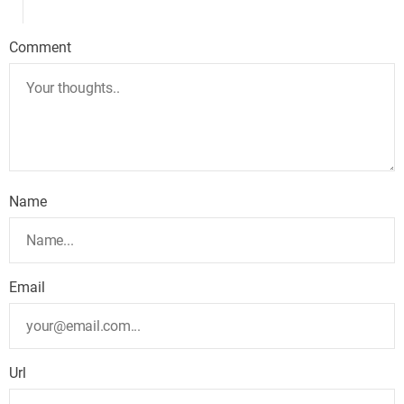
Comment
Name
Email
Url