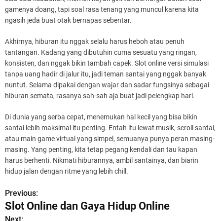
gamenya doang, tapi soal rasa tenang yang muncul karena kita
ngasih jeda buat otak bernapas sebentar.
Akhirnya, hiburan itu nggak selalu harus heboh atau penuh
tantangan. Kadang yang dibutuhin cuma sesuatu yang ringan,
konsisten, dan nggak bikin tambah capek. Slot online versi simulasi
tanpa uang hadir di jalur itu, jadi teman santai yang nggak banyak
nuntut. Selama dipakai dengan wajar dan sadar fungsinya sebagai
hiburan semata, rasanya sah-sah aja buat jadi pelengkap hari.
Di dunia yang serba cepat, menemukan hal kecil yang bisa bikin
santai lebih maksimal itu penting. Entah itu lewat musik, scroll santai,
atau main game virtual yang simpel, semuanya punya peran masing-
masing. Yang penting, kita tetap pegang kendali dan tau kapan
harus berhenti. Nikmati hiburannya, ambil santainya, dan biarin
hidup jalan dengan ritme yang lebih chill.
Previous:
P
Slot Online dan Gaya Hidup Online
o
Next: