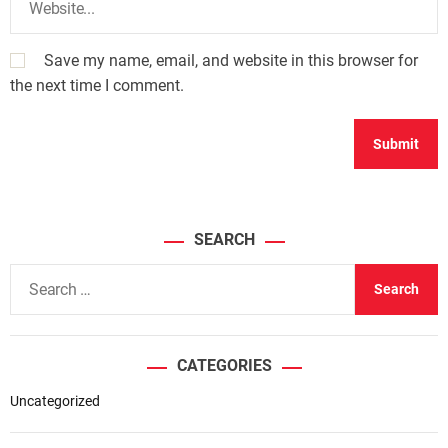
Save my name, email, and website in this browser for
the next time I comment.
SEARCH
S
e
a
r
CATEGORIES
c
h
Uncategorized
f