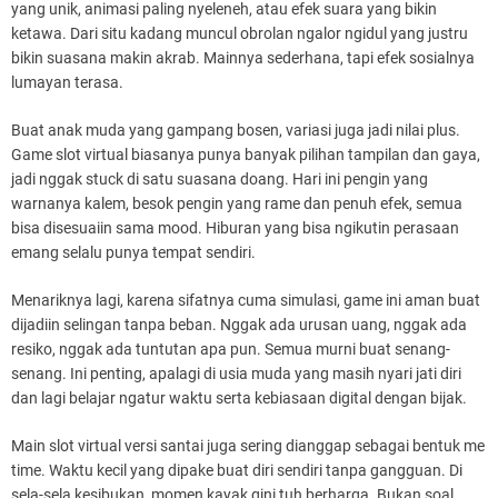
yang unik, animasi paling nyeleneh, atau efek suara yang bikin
ketawa. Dari situ kadang muncul obrolan ngalor ngidul yang justru
bikin suasana makin akrab. Mainnya sederhana, tapi efek sosialnya
lumayan terasa.
Buat anak muda yang gampang bosen, variasi juga jadi nilai plus.
Game slot virtual biasanya punya banyak pilihan tampilan dan gaya,
jadi nggak stuck di satu suasana doang. Hari ini pengin yang
warnanya kalem, besok pengin yang rame dan penuh efek, semua
bisa disesuaiin sama mood. Hiburan yang bisa ngikutin perasaan
emang selalu punya tempat sendiri.
Menariknya lagi, karena sifatnya cuma simulasi, game ini aman buat
dijadiin selingan tanpa beban. Nggak ada urusan uang, nggak ada
resiko, nggak ada tuntutan apa pun. Semua murni buat senang-
senang. Ini penting, apalagi di usia muda yang masih nyari jati diri
dan lagi belajar ngatur waktu serta kebiasaan digital dengan bijak.
Main slot virtual versi santai juga sering dianggap sebagai bentuk me
time. Waktu kecil yang dipake buat diri sendiri tanpa gangguan. Di
sela-sela kesibukan, momen kayak gini tuh berharga. Bukan soal