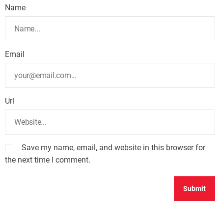
Name
Email
Url
Save my name, email, and website in this browser for
the next time I comment.