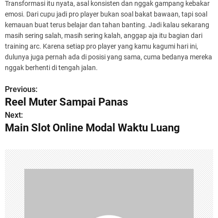
Transformasi itu nyata, asal konsisten dan nggak gampang kebakar
emosi. Dari cupu jadi pro player bukan soal bakat bawaan, tapi soal
kemauan buat terus belajar dan tahan banting. Jadi kalau sekarang
masih sering salah, masih sering kalah, anggap aja itu bagian dari
training arc. Karena setiap pro player yang kamu kagumi hari ini,
dulunya juga pernah ada di posisi yang sama, cuma bedanya mereka
nggak berhenti di tengah jalan.
Previous:
P
Reel Muter Sampai Panas
o
Next:
Main Slot Online Modal Waktu Luang
s
t
n
a
v