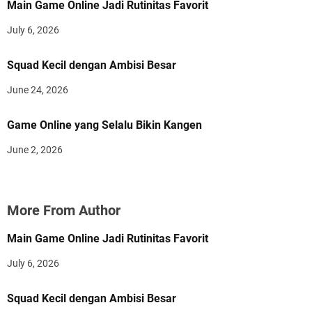
Main Game Online Jadi Rutinitas Favorit
July 6, 2026
Squad Kecil dengan Ambisi Besar
June 24, 2026
Game Online yang Selalu Bikin Kangen
June 2, 2026
More From Author
Main Game Online Jadi Rutinitas Favorit
July 6, 2026
Squad Kecil dengan Ambisi Besar