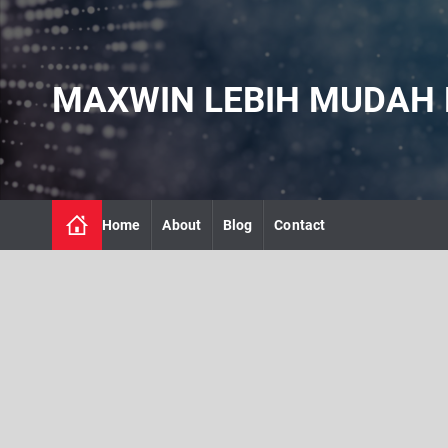
S
k
i
p
MAXWIN LEBIH MUDAH DI
t
o
c
o
n
t
Home
About
Blog
Contact
e
n
t