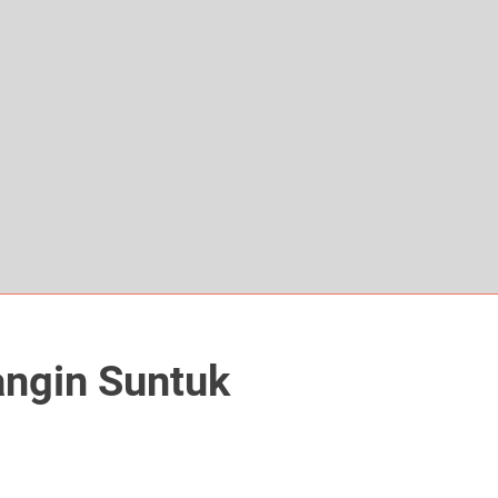
angin Suntuk