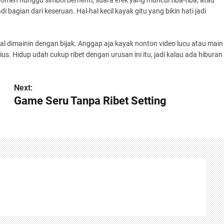
Momen nunggu simbol berhenti, suara efek yang muncul tiba-tiba, atau
 bagian dari keseruan. Hal-hal kecil kayak gitu yang bikin hati jadi
 asal dimainin dengan bijak. Anggap aja kayak nonton video lucu atau main
rius. Hidup udah cukup ribet dengan urusan ini itu, jadi kalau ada hiburan
Next:
Game Seru Tanpa Ribet Setting