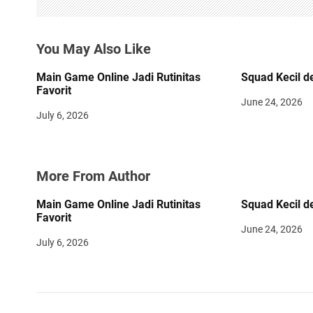
g
You May Also Like
a
t
Main Game Online Jadi Rutinitas
Squad Kecil d
Favorit
i
June 24, 2026
July 6, 2026
o
n
More From Author
Main Game Online Jadi Rutinitas
Squad Kecil d
Favorit
June 24, 2026
July 6, 2026