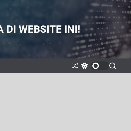
DI WEBSITE INI!
S
S
S
h
w
e
u
i
a
ff
t
r
l
c
c
e
h
h
c
o
l
o
r
m
o