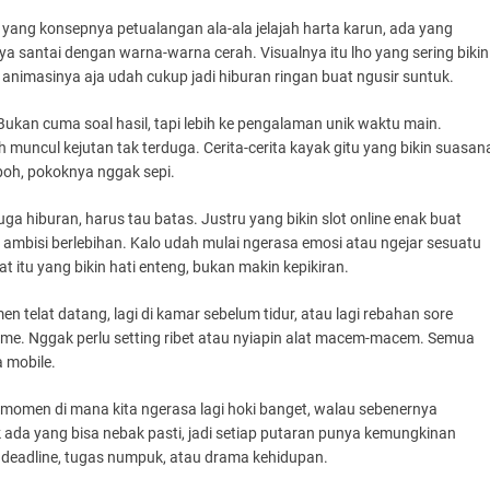
 yang konsepnya petualangan ala-ala jelajah harta karun, ada yang
nya santai dengan warna-warna cerah. Visualnya itu lho yang sering bikin
t animasinya aja udah cukup jadi hiburan ringan buat ngusir suntuk.
. Bukan cuma soal hasil, tapi lebih ke pengalaman unik waktu main.
ah muncul kejutan tak terduga. Cerita-cerita kayak gitu yang bikin suasan
boh, pokoknya nggak sepi.
juga hiburan, harus tau batas. Justru yang bikin slot online enak buat
 ambisi berlebihan. Kalo udah mulai ngerasa emosi atau ngejar sesuatu
 itu yang bikin hati enteng, bukan makin kepikiran.
en telat datang, lagi di kamar sebelum tidur, atau lagi rebahan sore
ih game. Nggak perlu setting ribet atau nyiapin alat macem-macem. Semua
 mobile.
da momen di mana kita ngerasa lagi hoki banget, walau sebenernya
ak ada yang bisa nebak pasti, jadi setiap putaran punya kemungkinan
a deadline, tugas numpuk, atau drama kehidupan.