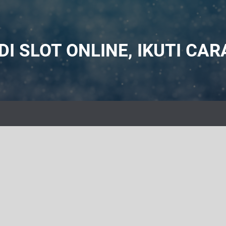
 SLOT ONLINE, IKUTI CARA 