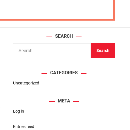
SEARCH
S
e
a
r
CATEGORIES
c
h
Uncategorized
f
o
META
r
t
Log in
:
Entries feed