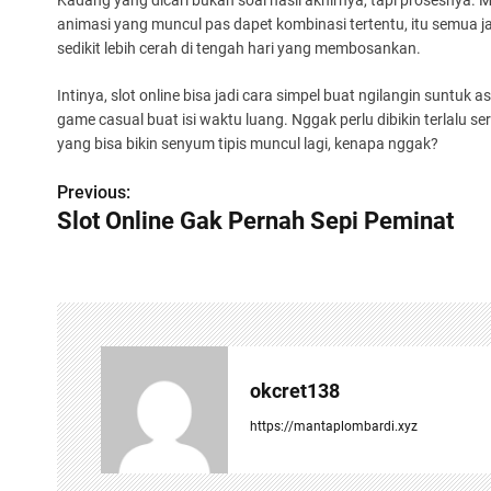
Kadang yang dicari bukan soal hasil akhirnya, tapi prosesnya. 
animasi yang muncul pas dapet kombinasi tertentu, itu semua jadi
sedikit lebih cerah di tengah hari yang membosankan.
Intinya, slot online bisa jadi cara simpel buat ngilangin suntuk
game casual buat isi waktu luang. Nggak perlu dibikin terlalu se
yang bisa bikin senyum tipis muncul lagi, kenapa nggak?
Previous:
P
Slot Online Gak Pernah Sepi Peminat
o
s
t
n
okcret138
a
https://mantaplombardi.xyz
v
i