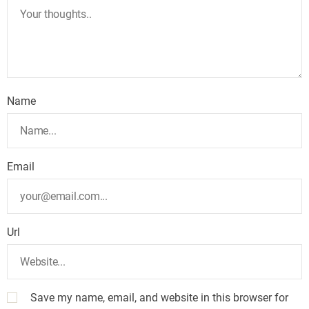
Name
Email
Url
Save my name, email, and website in this browser for