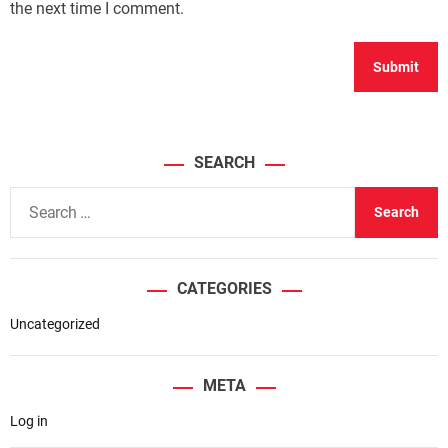
the next time I comment.
SEARCH
S
e
a
r
CATEGORIES
c
h
Uncategorized
f
o
META
r
Log in
: