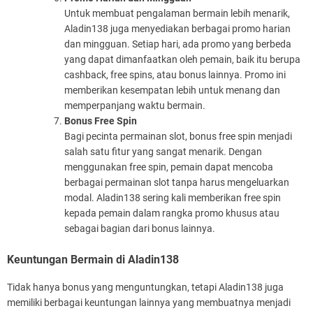
Untuk membuat pengalaman bermain lebih menarik,
Aladin138 juga menyediakan berbagai promo harian
dan mingguan. Setiap hari, ada promo yang berbeda
yang dapat dimanfaatkan oleh pemain, baik itu berupa
cashback, free spins, atau bonus lainnya. Promo ini
memberikan kesempatan lebih untuk menang dan
memperpanjang waktu bermain.
Bonus Free Spin
Bagi pecinta permainan slot, bonus free spin menjadi
salah satu fitur yang sangat menarik. Dengan
menggunakan free spin, pemain dapat mencoba
berbagai permainan slot tanpa harus mengeluarkan
modal. Aladin138 sering kali memberikan free spin
kepada pemain dalam rangka promo khusus atau
sebagai bagian dari bonus lainnya.
Keuntungan Bermain di Aladin138
Tidak hanya bonus yang menguntungkan, tetapi Aladin138 juga
memiliki berbagai keuntungan lainnya yang membuatnya menjadi