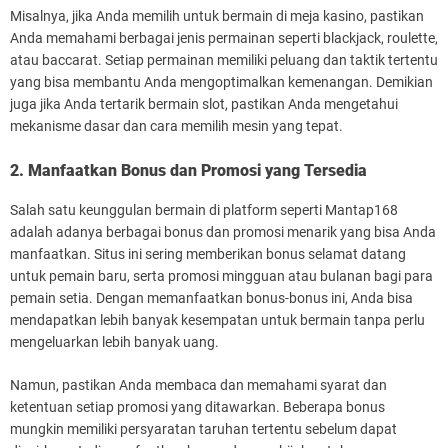
Misalnya, jika Anda memilih untuk bermain di meja kasino, pastikan
Anda memahami berbagai jenis permainan seperti blackjack, roulette,
atau baccarat. Setiap permainan memiliki peluang dan taktik tertentu
yang bisa membantu Anda mengoptimalkan kemenangan. Demikian
juga jika Anda tertarik bermain slot, pastikan Anda mengetahui
mekanisme dasar dan cara memilih mesin yang tepat.
2. Manfaatkan Bonus dan Promosi yang Tersedia
Salah satu keunggulan bermain di platform seperti Mantap168
adalah adanya berbagai bonus dan promosi menarik yang bisa Anda
manfaatkan. Situs ini sering memberikan bonus selamat datang
untuk pemain baru, serta promosi mingguan atau bulanan bagi para
pemain setia. Dengan memanfaatkan bonus-bonus ini, Anda bisa
mendapatkan lebih banyak kesempatan untuk bermain tanpa perlu
mengeluarkan lebih banyak uang.
Namun, pastikan Anda membaca dan memahami syarat dan
ketentuan setiap promosi yang ditawarkan. Beberapa bonus
mungkin memiliki persyaratan taruhan tertentu sebelum dapat