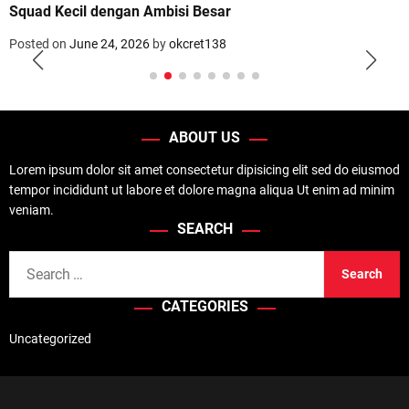
Squad Kecil dengan Ambisi Besar
Posted on
June 24, 2026
by
okcret138
ABOUT US
Lorem ipsum dolor sit amet consectetur dipisicing elit sed do eiusmod
tempor incididunt ut labore et dolore magna aliqua Ut enim ad minim
veniam.
SEARCH
S
e
CATEGORIES
a
r
Uncategorized
c
h
f