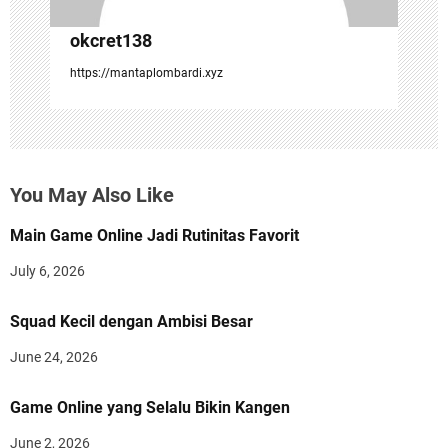
okcret138
https://mantaplombardi.xyz
You May Also Like
Main Game Online Jadi Rutinitas Favorit
July 6, 2026
Squad Kecil dengan Ambisi Besar
June 24, 2026
Game Online yang Selalu Bikin Kangen
June 2, 2026