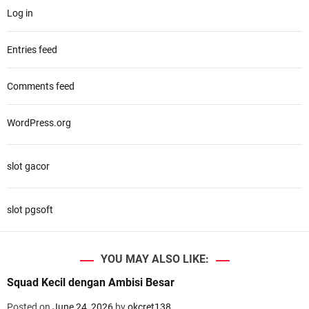
Log in
:
Entries feed
Comments feed
WordPress.org
slot gacor
slot pgsoft
YOU MAY ALSO LIKE:
Squad Kecil dengan Ambisi Besar
Posted on
June 24, 2026
by
okcret138