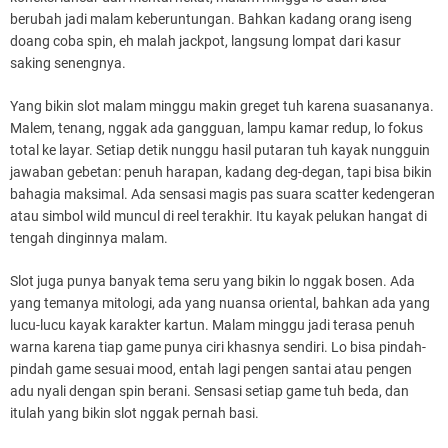
berubah jadi malam keberuntungan. Bahkan kadang orang iseng
doang coba spin, eh malah jackpot, langsung lompat dari kasur
saking senengnya.
Yang bikin slot malam minggu makin greget tuh karena suasananya.
Malem, tenang, nggak ada gangguan, lampu kamar redup, lo fokus
total ke layar. Setiap detik nunggu hasil putaran tuh kayak nungguin
jawaban gebetan: penuh harapan, kadang deg-degan, tapi bisa bikin
bahagia maksimal. Ada sensasi magis pas suara scatter kedengeran
atau simbol wild muncul di reel terakhir. Itu kayak pelukan hangat di
tengah dinginnya malam.
Slot juga punya banyak tema seru yang bikin lo nggak bosen. Ada
yang temanya mitologi, ada yang nuansa oriental, bahkan ada yang
lucu-lucu kayak karakter kartun. Malam minggu jadi terasa penuh
warna karena tiap game punya ciri khasnya sendiri. Lo bisa pindah-
pindah game sesuai mood, entah lagi pengen santai atau pengen
adu nyali dengan spin berani. Sensasi setiap game tuh beda, dan
itulah yang bikin slot nggak pernah basi.