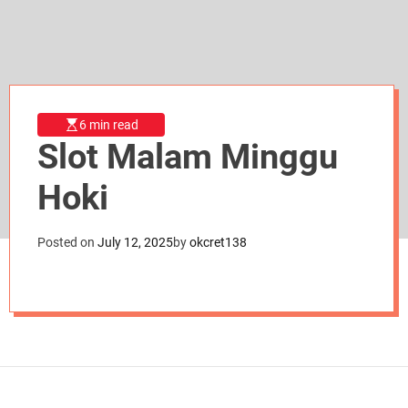
d
e
6 min read
Slot Malam Minggu
Hoki
Posted on
July 12, 2025
by
okcret138