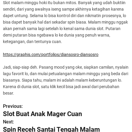
Slot malam minggu hoki itu bukan mitos. Banyak yang udah buktiin
sendiri, dari yang awalnya iseng sampe akhirnya ketagihan karena
dapet untung. Selama lo bisa kontrol diri dan nikmatin prosesnya, lo
bisa dapet banyak hal dari sekadar spin biasa. Malam minggu nggak
akan pernah sama lagi setelah lo kenal sama dunia slot. Putaran
demi putaran bisa ngebawa lo ke dunia yang penuh warna,
ketegangan, dan tentunya cuan.
https://graphis.com/portfolios/diansosro-diansosro
Jadi, siap-siap deh. Pasang mood yang oke, siapkan camilan, nyalain
lagu favorit lo, dan mulai petualangan malam minggu yang beda dari
biasanya. Siapa tahu, malam ini adalah malam keberuntungan lo.
Karena di dunia slot, satu klik kecil bisa jadi awal dari perubahan
besar.
Previous:
P
Slot Buat Anak Mager Cuan
o
Next:
Spin Receh Santai Tengah Malam
s