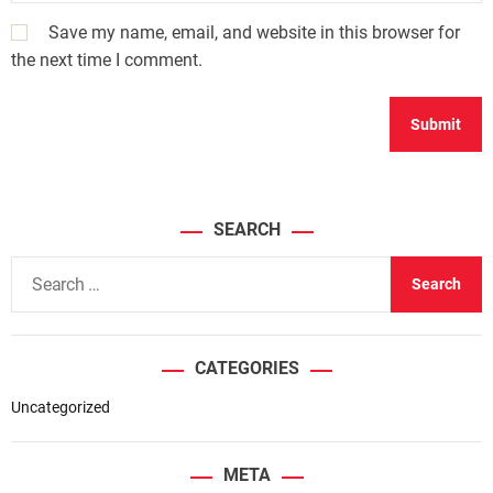
Save my name, email, and website in this browser for
the next time I comment.
SEARCH
S
e
a
r
CATEGORIES
c
h
Uncategorized
f
o
META
r