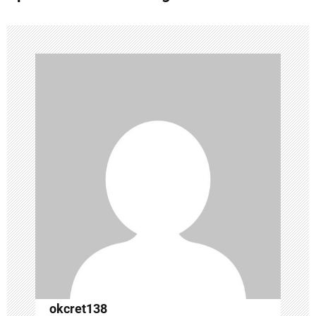
t
n
a
v
i
g
a
t
i
o
n
okcret138