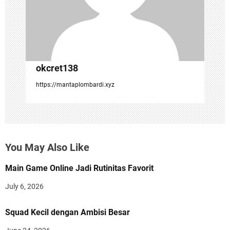
i
o
n
okcret138
https://mantaplombardi.xyz
You May Also Like
Main Game Online Jadi Rutinitas Favorit
July 6, 2026
Squad Kecil dengan Ambisi Besar