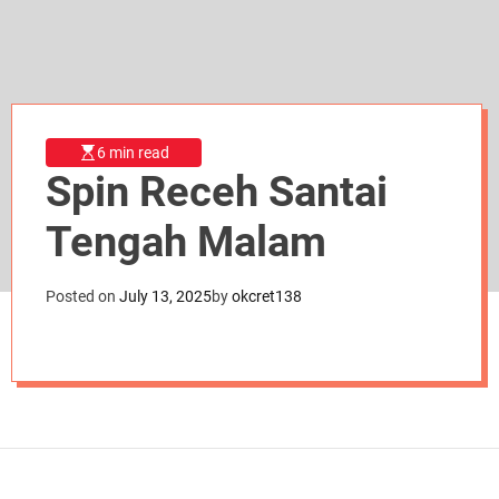
d
e
6 min read
Spin Receh Santai
Tengah Malam
Posted on
July 13, 2025
by
okcret138