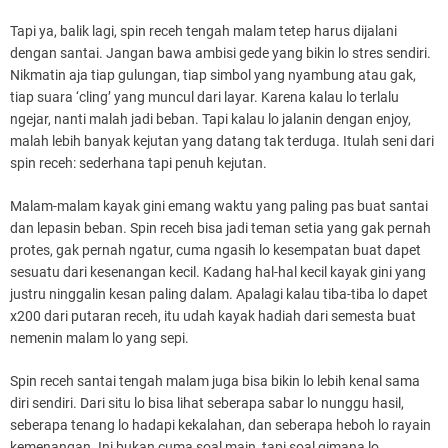
Tapi ya, balik lagi, spin receh tengah malam tetep harus dijalani
dengan santai. Jangan bawa ambisi gede yang bikin lo stres sendiri.
Nikmatin aja tiap gulungan, tiap simbol yang nyambung atau gak,
tiap suara ‘cling’ yang muncul dari layar. Karena kalau lo terlalu
ngejar, nanti malah jadi beban. Tapi kalau lo jalanin dengan enjoy,
malah lebih banyak kejutan yang datang tak terduga. Itulah seni dari
spin receh: sederhana tapi penuh kejutan.
Malam-malam kayak gini emang waktu yang paling pas buat santai
dan lepasin beban. Spin receh bisa jadi teman setia yang gak pernah
protes, gak pernah ngatur, cuma ngasih lo kesempatan buat dapet
sesuatu dari kesenangan kecil. Kadang hal-hal kecil kayak gini yang
justru ninggalin kesan paling dalam. Apalagi kalau tiba-tiba lo dapet
x200 dari putaran receh, itu udah kayak hadiah dari semesta buat
nemenin malam lo yang sepi.
Spin receh santai tengah malam juga bisa bikin lo lebih kenal sama
diri sendiri. Dari situ lo bisa lihat seberapa sabar lo nunggu hasil,
seberapa tenang lo hadapi kekalahan, dan seberapa heboh lo rayain
kemenangan. Ini bukan cuma soal main, tapi soal gimana lo