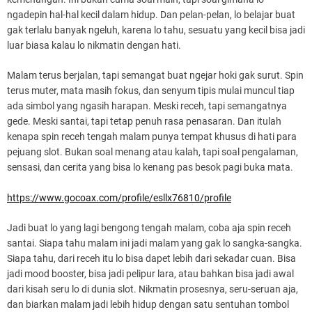
ngadepin hal-hal kecil dalam hidup. Dan pelan-pelan, lo belajar buat
gak terlalu banyak ngeluh, karena lo tahu, sesuatu yang kecil bisa jadi
luar biasa kalau lo nikmatin dengan hati.
Malam terus berjalan, tapi semangat buat ngejar hoki gak surut. Spin
terus muter, mata masih fokus, dan senyum tipis mulai muncul tiap
ada simbol yang ngasih harapan. Meski receh, tapi semangatnya
gede. Meski santai, tapi tetap penuh rasa penasaran. Dan itulah
kenapa spin receh tengah malam punya tempat khusus di hati para
pejuang slot. Bukan soal menang atau kalah, tapi soal pengalaman,
sensasi, dan cerita yang bisa lo kenang pas besok pagi buka mata.
https://www.gocoax.com/profile/esllx76810/profile
Jadi buat lo yang lagi bengong tengah malam, coba aja spin receh
santai. Siapa tahu malam ini jadi malam yang gak lo sangka-sangka.
Siapa tahu, dari receh itu lo bisa dapet lebih dari sekadar cuan. Bisa
jadi mood booster, bisa jadi pelipur lara, atau bahkan bisa jadi awal
dari kisah seru lo di dunia slot. Nikmatin prosesnya, seru-seruan aja,
dan biarkan malam jadi lebih hidup dengan satu sentuhan tombol