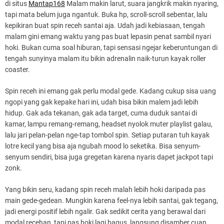
di situs
Mantap168
Malam makin larut, suara jangkrik makin nyaring,
tapi mata belum juga ngantuk. Buka hp, scroll-scroll sebentar, lalu
kepikiran buat spin receh santai aja. Udah jadi kebiasaan, tengah
malam gini emang waktu yang pas buat lepasin penat sambil nyari
hoki. Bukan cuma soal hiburan, tapi sensasi ngejar keberuntungan di
tengah sunyinya malam itu bikin adrenalin naik-turun kayak roller
coaster.
Spin receh ini emang gak perlu modal gede. Kadang cukup sisa uang
ngopi yang gak kepake hari ini, udah bisa bikin malem jadi lebih
hidup. Gak ada tekanan, gak ada target, cuma duduk santai di
kamar, lampu remang-remang, headset nyolok muter playlist galau,
lalu jari pelan-pelan nge-tap tombol spin. Setiap putaran tuh kayak
lotre kecil yang bisa aja ngubah mood lo seketika. Bisa senyum-
senyum sendiri, bisa juga gregetan karena nyaris dapet jackpot tapi
zonk.
Yang bikin seru, kadang spin receh malah lebih hoki daripada pas
main gede-gedean. Mungkin karena feel-nya lebih santai, gak tegang,
jadi energi positif lebih ngalir. Gak sedikit cerita yang berawal dari
modal recehan, tapi pas hoki lagi bagus, langsung disamber cuan