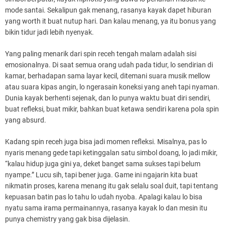
mode santai. Sekalipun gak menang, rasanya kayak dapet hiburan
yang worth it buat nutup hari. Dan kalau menang, ya itu bonus yang
bikin tidur jadi lebih nyenyak.
Yang paling menarik dari spin receh tengah malam adalah sisi
emosionalnya. Di saat semua orang udah pada tidur, lo sendirian di
kamar, berhadapan sama layar kecil, ditemani suara musik mellow
atau suara kipas angin, lo ngerasain koneksi yang aneh tapi nyaman.
Dunia kayak berhenti sejenak, dan lo punya waktu buat diri sendiri,
buat refleksi, buat mikir, bahkan buat ketawa sendiri karena pola spin
yang absurd.
Kadang spin receh juga bisa jadi momen refleksi. Misalnya, pas lo
nyaris menang gede tapi ketinggalan satu simbol doang, lo jadi mikir,
“kalau hidup juga gini ya, deket banget sama sukses tapi belum
nyampe.” Lucu sih, tapi bener juga. Game ini ngajarin kita buat
nikmatin proses, karena menang itu gak selalu soal duit, tapi tentang
kepuasan batin pas lo tahu lo udah nyoba. Apalagi kalau lo bisa
nyatu sama irama permainannya, rasanya kayak lo dan mesin itu
punya chemistry yang gak bisa dijelasin.