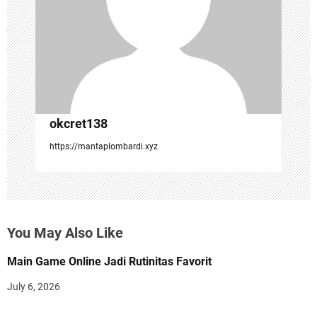
i
o
n
okcret138
https://mantaplombardi.xyz
You May Also Like
Main Game Online Jadi Rutinitas Favorit
July 6, 2026