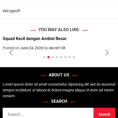
slot pgsoft
YOU MAY ALSO LIKE:
Squad Kecil dengan Ambisi Besar
Posted on
June 24, 2026
by
okcret138
ABOUT US
Lorem ipsum dolor sit amet consectetur dipisicing elit sed do eiusmod
tempor incididunt ut labore et dolore magna aliqua Ut enim ad minim
veniam.
SEARCH
S
e