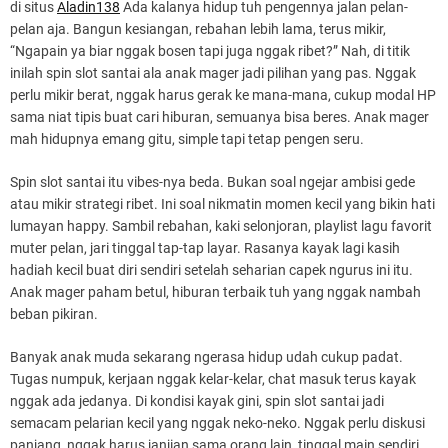
di situs
Aladin138
Ada kalanya hidup tuh pengennya jalan pelan-
pelan aja. Bangun kesiangan, rebahan lebih lama, terus mikir,
“Ngapain ya biar nggak bosen tapi juga nggak ribet?” Nah, di titik
inilah spin slot santai ala anak mager jadi pilihan yang pas. Nggak
perlu mikir berat, nggak harus gerak ke mana-mana, cukup modal HP
sama niat tipis buat cari hiburan, semuanya bisa beres. Anak mager
mah hidupnya emang gitu, simple tapi tetap pengen seru.
Spin slot santai itu vibes-nya beda. Bukan soal ngejar ambisi gede
atau mikir strategi ribet. Ini soal nikmatin momen kecil yang bikin hati
lumayan happy. Sambil rebahan, kaki selonjoran, playlist lagu favorit
muter pelan, jari tinggal tap-tap layar. Rasanya kayak lagi kasih
hadiah kecil buat diri sendiri setelah seharian capek ngurus ini itu.
Anak mager paham betul, hiburan terbaik tuh yang nggak nambah
beban pikiran.
Banyak anak muda sekarang ngerasa hidup udah cukup padat.
Tugas numpuk, kerjaan nggak kelar-kelar, chat masuk terus kayak
nggak ada jedanya. Di kondisi kayak gini, spin slot santai jadi
semacam pelarian kecil yang nggak neko-neko. Nggak perlu diskusi
panjang, nggak harus janjian sama orang lain, tinggal main sendiri