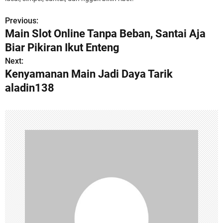
Previous:
P
Main Slot Online Tanpa Beban, Santai Aja
o
Biar Pikiran Ikut Enteng
s
Next:
Kenyamanan Main Jadi Daya Tarik
t
aladin138
n
a
v
i
g
a
t