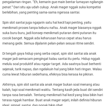
pengalaman ringan. “Eh, kemarin gue main bentar lumayan ngilangin
penat.” Dari situ aja udah cukup. Anak mager nggak suka kompetisi
berlebihan, yang penting sama-sama ngerasa santai.
Spin slot santai juga ngajarin satu hal kecil tapi penting, yaitu
menikmati proses tanpa keburu nafsu. Anak mager biasanya nggak
suka buru-buru, jadi konsep menikmati putaran demi putaran itu
cocok banget. Nggak ada keharusan harus cepat atau harus
menang gede. Semua dijalanin pelan-pelan sesuai ritme sendiri.
Di tengah gaya hidup yang serba cepat, spin slot santai ala anak
mager jadi semacam pengingat kalau santai itu perlu. Hidup nggak
melulu soal produktif atau ngejar target. Ada saatnya buat berhenti
sejenak, tarik napas, dan ngelakuin hal yang bikin hati ringan. Walau
cuma lewat hiburan sederhana, efeknya bisa kerasa ke pikiran.
Akhirnya, spin slot santai ala anak mager bukan soal menang atau
kalah, tapi soal menikmati waktu. Tentang kasih jeda buat diri sendiri
tanpa rasa bersalah. Tentang menikmati hal kecil yang bisa bikin hari
terasa nggak hambar. Buat anak mager sejati, inilah definisi hiburan
ideal, simpel, santai, dan nggak bikin ribet.