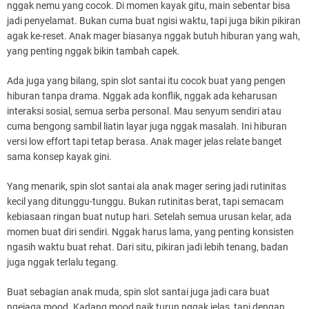
nggak nemu yang cocok. Di momen kayak gitu, main sebentar bisa
jadi penyelamat. Bukan cuma buat ngisi waktu, tapi juga bikin pikiran
agak ke-reset. Anak mager biasanya nggak butuh hiburan yang wah,
yang penting nggak bikin tambah capek.
Ada juga yang bilang, spin slot santai itu cocok buat yang pengen
hiburan tanpa drama. Nggak ada konflik, nggak ada keharusan
interaksi sosial, semua serba personal. Mau senyum sendiri atau
cuma bengong sambil liatin layar juga nggak masalah. Ini hiburan
versi low effort tapi tetap berasa. Anak mager jelas relate banget
sama konsep kayak gini.
Yang menarik, spin slot santai ala anak mager sering jadi rutinitas
kecil yang ditunggu-tunggu. Bukan rutinitas berat, tapi semacam
kebiasaan ringan buat nutup hari. Setelah semua urusan kelar, ada
momen buat diri sendiri. Nggak harus lama, yang penting konsisten
ngasih waktu buat rehat. Dari situ, pikiran jadi lebih tenang, badan
juga nggak terlalu tegang.
Buat sebagian anak muda, spin slot santai juga jadi cara buat
ngejaga mood. Kadang mood naik turun nggak jelas, tapi dengan