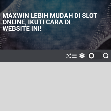
S
k
i
MAXWIN LEBIH MUDAH DI SLOT
p
ONLINE, IKUTI CARA DI
t
WEBSITE INI!
o
c
o
n
t
e
S
M
S
S
h
e
w
e
n
u
n
i
a
t
ff
u
t
r
l
c
c
e
h
h
c
o
l
o
r
m
o