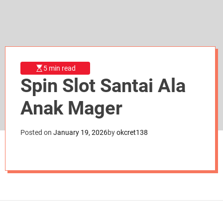
d
e
5 min read
Spin Slot Santai Ala
Anak Mager
Posted on
January 19, 2026
by
okcret138