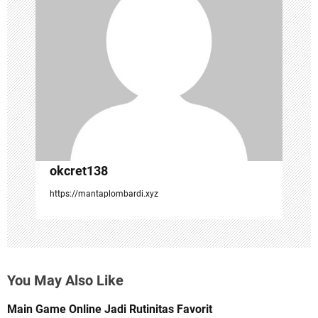
g
a
t
i
o
n
okcret138
https://mantaplombardi.xyz
You May Also Like
Main Game Online Jadi Rutinitas Favorit