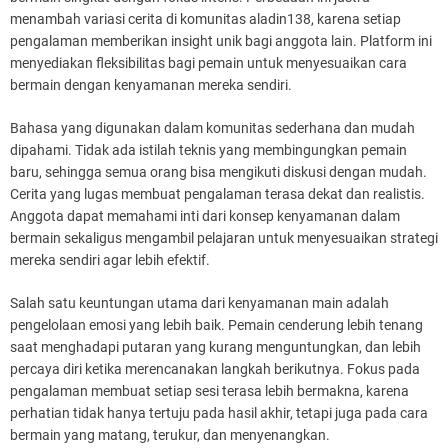
menambah variasi cerita di komunitas aladin138, karena setiap
pengalaman memberikan insight unik bagi anggota lain. Platform ini
menyediakan fleksibilitas bagi pemain untuk menyesuaikan cara
bermain dengan kenyamanan mereka sendiri.
Bahasa yang digunakan dalam komunitas sederhana dan mudah
dipahami. Tidak ada istilah teknis yang membingungkan pemain
baru, sehingga semua orang bisa mengikuti diskusi dengan mudah.
Cerita yang lugas membuat pengalaman terasa dekat dan realistis.
Anggota dapat memahami inti dari konsep kenyamanan dalam
bermain sekaligus mengambil pelajaran untuk menyesuaikan strategi
mereka sendiri agar lebih efektif.
Salah satu keuntungan utama dari kenyamanan main adalah
pengelolaan emosi yang lebih baik. Pemain cenderung lebih tenang
saat menghadapi putaran yang kurang menguntungkan, dan lebih
percaya diri ketika merencanakan langkah berikutnya. Fokus pada
pengalaman membuat setiap sesi terasa lebih bermakna, karena
perhatian tidak hanya tertuju pada hasil akhir, tetapi juga pada cara
bermain yang matang, terukur, dan menyenangkan.