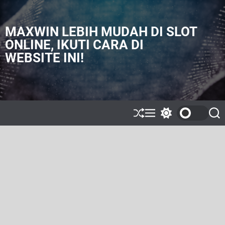
S
k
i
MAXWIN LEBIH MUDAH DI SLOT
p
ONLINE, IKUTI CARA DI
t
WEBSITE INI!
o
c
o
n
t
e
S
M
S
S
h
e
w
e
n
u
n
i
a
t
ff
u
t
r
l
c
c
e
h
h
c
o
l
o
r
m
o