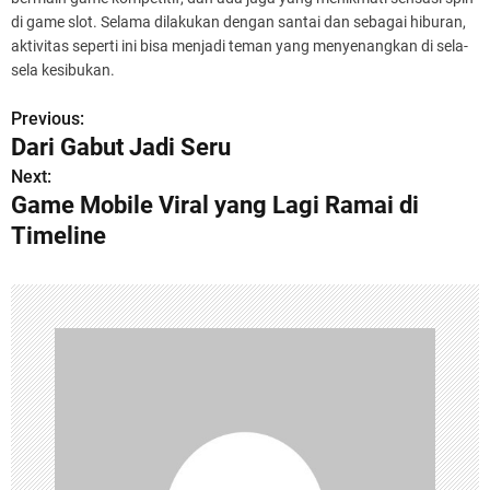
di game slot. Selama dilakukan dengan santai dan sebagai hiburan,
aktivitas seperti ini bisa menjadi teman yang menyenangkan di sela-
sela kesibukan.
Previous:
P
Dari Gabut Jadi Seru
o
Next:
Game Mobile Viral yang Lagi Ramai di
s
Timeline
t
n
a
v
i
g