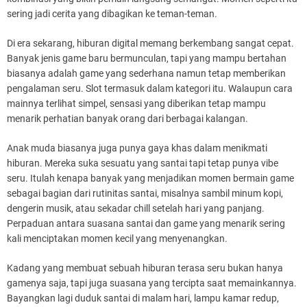
sering jadi cerita yang dibagikan ke teman-teman.
Di era sekarang, hiburan digital memang berkembang sangat cepat.
Banyak jenis game baru bermunculan, tapi yang mampu bertahan
biasanya adalah game yang sederhana namun tetap memberikan
pengalaman seru. Slot termasuk dalam kategori itu. Walaupun cara
mainnya terlihat simpel, sensasi yang diberikan tetap mampu
menarik perhatian banyak orang dari berbagai kalangan.
Anak muda biasanya juga punya gaya khas dalam menikmati
hiburan. Mereka suka sesuatu yang santai tapi tetap punya vibe
seru. Itulah kenapa banyak yang menjadikan momen bermain game
sebagai bagian dari rutinitas santai, misalnya sambil minum kopi,
dengerin musik, atau sekadar chill setelah hari yang panjang.
Perpaduan antara suasana santai dan game yang menarik sering
kali menciptakan momen kecil yang menyenangkan.
Kadang yang membuat sebuah hiburan terasa seru bukan hanya
gamenya saja, tapi juga suasana yang tercipta saat memainkannya.
Bayangkan lagi duduk santai di malam hari, lampu kamar redup,