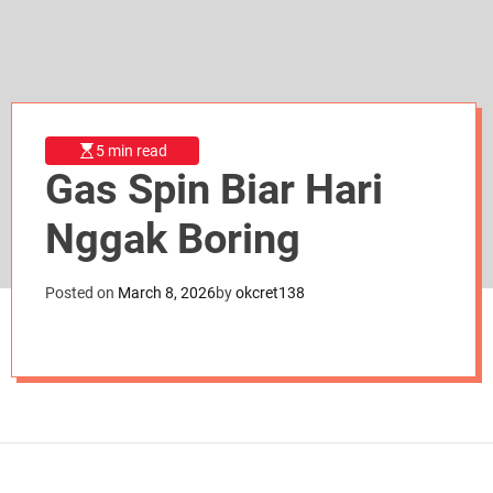
d
e
5 min read
Gas Spin Biar Hari
Nggak Boring
Posted on
March 8, 2026
by
okcret138