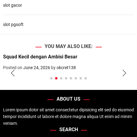
slot gacor
slot pgsoft
YOU MAY ALSO LIKE:
Squad Kecil dengan Ambisi Besar
Posted on
June 24, 2026
by
okcret138
ABOUT US
Lorem ipsum dolor sit amet consectetur dipisicing elit sed do eiusmod
tempor incididunt ut labore et dolore magna aliqua Ut enim ad minim
veniam.
SEARCH