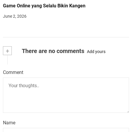
Game Online yang Selalu Bikin Kangen
June 2, 2026
+
There are no comments
Add yours
Comment
Name