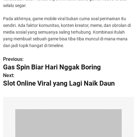
selalu segar.
Pada akhirnya, game mobile viral bukan cuma soal permainan itu
sendiri. Ada faktor komunitas, konten kreator, meme, dan obrolan di
media sosial yang semuanya saling terhubung. Kombinasi itulah
yang membuat sebuah game bisa tiba-tiba muncul di mana-mana
dan jadi topik hangat di timeline.
Previous:
P
Gas Spin Biar Hari Nggak Boring
o
Next:
Slot Online Viral yang Lagi Naik Daun
s
t
n
a
v