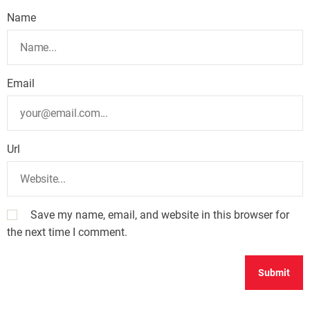
Name
Email
Url
Save my name, email, and website in this browser for
the next time I comment.