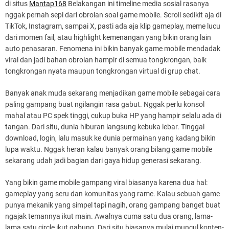
di situs
Mantap168
Belakangan ini timeline media sosial rasanya
nggak pernah sepi dari obrolan soal game mobile. Scroll sedikit aja di
TikTok, Instagram, sampai X, pasti ada aja klip gameplay, meme lucu
dari momen fail, atau highlight kemenangan yang bikin orang lain
auto penasaran. Fenomena ini bikin banyak game mobile mendadak
viral dan jadi bahan obrolan hampir di semua tongkrongan, baik
tongkrongan nyata maupun tongkrongan virtual di grup chat.
Banyak anak muda sekarang menjadikan game mobile sebagai cara
paling gampang buat ngilangin rasa gabut. Nggak perlu konsol
mahal atau PC spek tinggi, cukup buka HP yang hampir selalu ada di
tangan. Dari situ, dunia hiburan langsung kebuka lebar. Tinggal
download, login, lalu masuk ke dunia permainan yang kadang bikin
lupa waktu. Nggak heran kalau banyak orang bilang game mobile
sekarang udah jadi bagian dari gaya hidup generasi sekarang.
Yang bikin game mobile gampang viral biasanya karena dua hal:
gameplay yang seru dan komunitas yang rame. Kalau sebuah game
punya mekanik yang simpel tapi nagih, orang gampang banget buat
ngajak temannya ikut main. Awalnya cuma satu dua orang, lama-
lama satu circle ikut gabung. Dari situ biasanya mulai muncul konten-