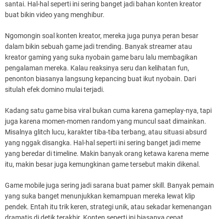
santai. Hal-hal seperti ini sering banget jadi bahan konten kreator
buat bikin video yang menghibur.
Ngomongin soal konten kreator, mereka juga punya peran besar
dalam bikin sebuah game jadi trending. Banyak streamer atau
kreator gaming yang suka nyobain game baru lalu membagikan
pengalaman mereka. Kalau reaksinya seru dan kelihatan fun,
penonton biasanya langsung kepancing buat ikut nyobain. Dari
situlah efek domino mulai terjadi.
Kadang satu game bisa viral bukan cuma karena gameplay-nya, tapi
juga karena momen-momen random yang muncul saat dimainkan.
Misalnya glitch lucu, karakter tiba-tiba terbang, atau situasi absurd
yang nggak disangka. Hal-hal seperti ini sering banget jadi meme
yang beredar di timeline. Makin banyak orang ketawa karena meme
itu, makin besar juga kemungkinan game tersebut makin dikenal.
Game mobile juga sering jadi sarana buat pamer skill. Banyak pemain
yang suka banget menunjukkan kemampuan mereka lewat klip
pendek. Entah itu trik keren, strategi unik, atau sekadar kemenangan
dramatis di detik terakhir. Konten seperti ini biasanya cepat