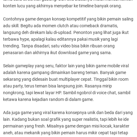
konten lucu yang akhirnya menyebar ke timeline banyak orang.
Contohnya game dengan konsep kompetitif yang bikin pemain saling
adu skill. Begitu ada momen clutch atau comeback dramatis,
langsung deh direkam lalu di-upload. Penonton yang lihat juga ikut
terbawa hype, apalagi kalau editannya pakai musik yang lagi
trending. Tanpa disadari, satu video bisa bikin ribuan orang
penasaran dan akhirnya ikut download game yang sama.
Selain gameplay yang seru, faktor lain yang bikin game mobile viral
adalah karena gampang dimainkan bareng teman. Banyak game
sekarang yang didesain buat multiplayer cepat. Tinggal bikin room
atau party, terus teman bisa langsung join. Rasanya mirip
nongkrong, tapi lewat layar HP. Sambil ngobrol di voice chat, sambil
ketawa karena kejadian random di dalam game.
Ada juga game yang viral karena konsepnya unik dan beda dari yang
lain. Kadang bukan soal grafik yang super realistis, tapi lebih ke ide
permainan yang fresh. Misalnya game dengan misi kocak, karakter
aneh, atau mekanik yang bikin pemain harus mikir cepat tapi tetap